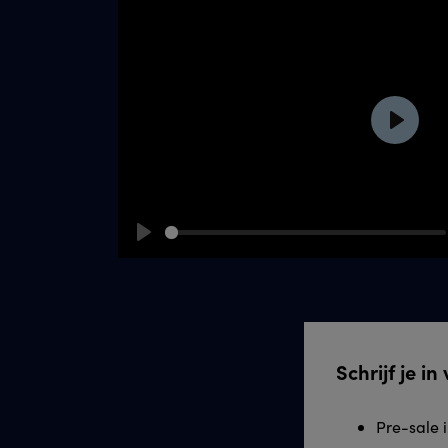
Play
Play
Schrijf je i
Pre-sale 