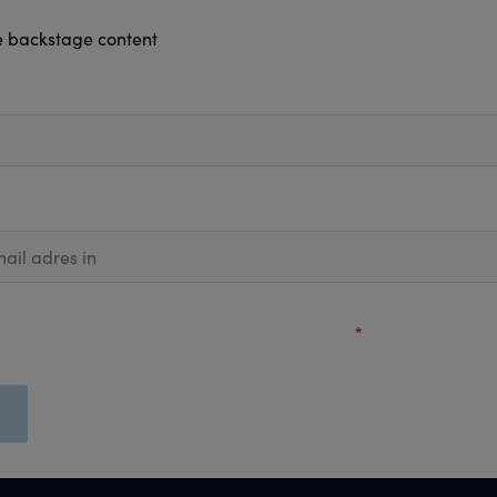
e backstage content
g graag nieuws van Stage Entertainment en ik ga akkoord met de ver
vens zoals beschreven in het
privacy statement
.
*