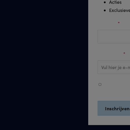
Acties
Exclusiev
Voornaam
*
E-mail adres
*
Ja, ik ontvan
persoonsgege