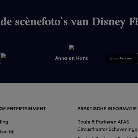
 de scènefoto's van Disney
Johan Persson
ter
GE ENTERTAINMENT
PRAKTISCHE INFORMATIE
rmat
ting
Route & Parkeren AFAS
igation
Circustheater Scheveninge
ken bij