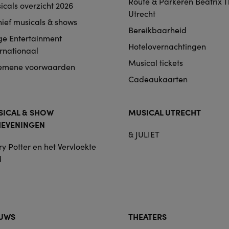
Route & Parkeren Beatrix 
icals overzicht 2026
Utrecht
hief musicals & shows
Bereikbaarheid
ge Entertainment
Hotelovernachtingen
ernationaal
Musical tickets
emene voorwaarden
Cadeaukaarten
ICAL & SHOW
MUSICAL UTRECHT
HEVENINGEN
& JULIET
y Potter en het Vervloekte
d
EUWS
THEATERS