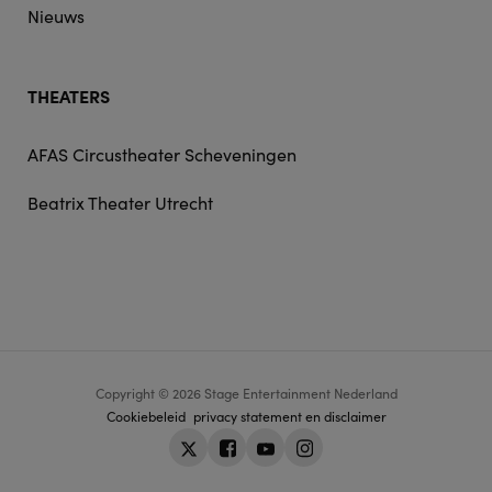
Nieuws
THEATERS
AFAS Circustheater Scheveningen
Beatrix Theater Utrecht
Copyright © 2026 Stage Entertainment Nederland
Footer
Cookiebeleid
privacy statement en disclaimer
navigation
Twitter
Facebook
Youtube
Instagram