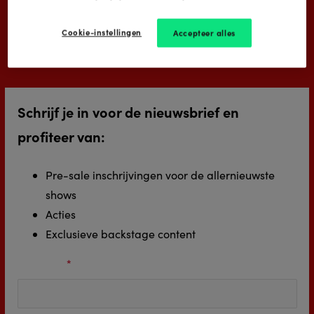
mag missen.
Speelperiode:
Cookie-instellingen
Accepteer alles
Oktober 2023 - Mei 2024 Beatrix Theater Utrecht
Schrijf je in voor de nieuwsbrief en
profiteer van:
Pre-sale inschrijvingen voor de allernieuwste
shows
Acties
Exclusieve backstage content
Voornaam
*