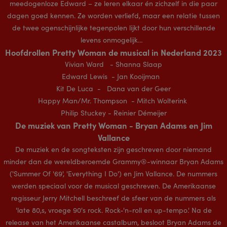
meedogenloze Edward – ze leren elkaar én zichzelf in die paar
dagen goed kennen. Ze worden verliefd, maar een relatie tussen
de twee ogenschijnlijke tegenpolen lijkt door hun verschillende
levens onmogelijk…
Hoofdrollen Pretty Woman de musical in Nederland 2023
Vivian Ward - Shanna Slaap
Edward Lewis - Jan Kooijman
Kit De Luca - Dana van der Geer
Happy Man/Mr. Thompson - Mitch Wolterink
Philip Stuckey - Reinier Démeijer
De muziek van Pretty Woman - Bryan Adams en Jim
Vallance
De muziek en de songteksten zijn geschreven door niemand
minder dan de wereldberoemde Grammy®-winnaar Bryan Adams
('Summer Of '69', 'Everything I Do') en Jim Vallance. De nummers
werden speciaal voor de musical geschreven. De Amerikaanse
regisseur Jerry Mitchell beschreef de sfeer van de nummers als
'late 80,s, vroege 90's rock. Rock-'n-roll en up-tempo.' Na de
release van het Amerikaanse castalbum, besloot Bryan Adams de