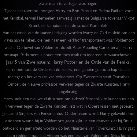
Zweinstein te vertegenwoordigen.
Tijdens het toernooi nodigen Harry en Ron Parvati en Padma Patil uit voor
het Kerstbal, terwijl Hermelien aanwezig is met de Bulgaarse tovenaar Viktor
Kruml, de kampioen van de school Klammfels.
Aan het einde van de laatste uitdaging worden Harry en Carl misleid om een
viavia aan te raken, die hen naar een kerkhof transporteert waar Voldemort
wacht. Op bevel van Voldemort doodt Peter Pippeling Carlo, terwijl Harry
ontsnapt. Perkamentus houdt een toespraak om iedereen te waarschuwen.
Jaar 5 van Zweinstein: Harry Potter en de Orde van de Feniks.
Harry ontmoet de Orde van de Feniks, een geheim genootschap dat zich
toelegt op het verslaan van Voldemort. Op Zweinstein straft Dorothea
Omber, de nieuwe professor Verweer tegen de Zwarte Kunsten, Harry
regelmatig.
Harry stelt een nieuwe club samen om zichzelf fatsoenlijk te kunnen trainen
in Verweer tegen de Zwarte Kunsten, iets wat in Obers lessen niet gebeurt,
genaamd Strijders van Perkamentus. Ondertussen wordt Harry gekweld door
visioenen waarin hij in Voldemorts geest kijkt. In één daarvan ziet hij Sirius
ontvoerd en gemarteld worden op het Ministerie van Toverkunst. Harry gaat
hem redden, maar het visioen was een truc van Voldemort. Sirius komt