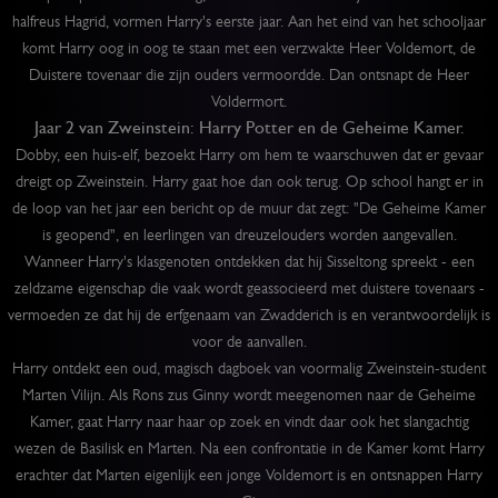
halfreus Hagrid, vormen Harry's eerste jaar. Aan het eind van het schooljaar
komt Harry oog in oog te staan met een verzwakte Heer Voldemort, de
Duistere tovenaar die zijn ouders vermoordde. Dan ontsnapt de Heer
Voldermort.
Jaar 2 van Zweinstein: Harry Potter en de Geheime Kamer.
Dobby, een huis-elf, bezoekt Harry om hem te waarschuwen dat er gevaar
dreigt op Zweinstein. Harry gaat hoe dan ook terug. Op school hangt er in
de loop van het jaar een bericht op de muur dat zegt: "De Geheime Kamer
is geopend", en leerlingen van dreuzelouders worden aangevallen.
Wanneer Harry's klasgenoten ontdekken dat hij Sisseltong spreekt - een
zeldzame eigenschap die vaak wordt geassocieerd met duistere tovenaars -
vermoeden ze dat hij de erfgenaam van Zwadderich is en verantwoordelijk is
voor de aanvallen.
Harry ontdekt een oud, magisch dagboek van voormalig Zweinstein-student
Marten Vilijn. Als Rons zus Ginny wordt meegenomen naar de Geheime
Kamer, gaat Harry naar haar op zoek en vindt daar ook het slangachtig
wezen de Basilisk en Marten. Na een confrontatie in de Kamer komt Harry
erachter dat Marten eigenlijk een jonge Voldemort is en ontsnappen Harry