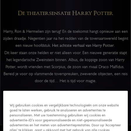
De theatersensatie Harry Potter
Harry, Ron & Hermelien zijn terug! En de toekomst hangt opnieuw aan een
zijden draadje. Negentien jaar na het redden van de tovenaarswereld begint
een nieuw hoofdstuk.
Het achtste verhaal
van Harry Potter
.
Dit keer staan onze helden er niet alleen voor. Een nieuwe generatie stapt
het legendarische Zweinstein binnen. Albus, de koppige zoon van Harry
Potter, wordt vrienden met Scorpius, de zoon van rivaal Draco Malfidus.
Bereid je voor op vlammende toverspreuken, zwevende objecten, een reis
door de tijd… Het is tijd voor magie.
Wij gebruiken cookies en vergelijkbare technologieën om onze website
Beleef de magie live
goed te laten werken, gebruik te analyseren en advertenties te
personaliseren. Met uw toestemming gebruiken wij cookies en
advertentie-ID’s voor gepersonaliseerde en niet-gepersonaliseerde
advertenties en het meten van advertentieprestaties. Door op ‘Accepteer
alles’ te klikken, gaat u akkoord met het gebruik van alle cookies,