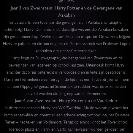
en Ginny
Jaar 3 van Zweinstein: Harry Potter en de Gevangene van
Azkaban
Sirius Zwarts, een tovenaar die gevangen zit in Azkaban, ontsnapt en
achtervolgt Harry. Dementors, de dodelijke wezens die Azkaban bewaken,
zijn gestationeerd op Zweinstein om Sirius op te sporen. De wezens krijgen
Harry te pakken, en die kan nog net de Patronusspreuk van Professor Lupos
gebruiken om zichzelf te verdedigen.
Harry krijgt de Sluipwegwijzer, die het geheel van Zweinstein en de
bewegingen van iedereen op school laat zien. Uiteindeljk komt Harry
erachter dat Sirius onterecht is veroordeeld en in feite zijn peetvader is.
Harry en Hermelien reizen terug in de tijd met een Tijdverdrijver om hem
en een Hippogrief genaamd Scheurbek te redden, waardoor ze beiden
bevrijd worden uit de greep van de Dementors.
Jaar 4 van Zweinstein: Harry Potter en de Vuurbeker.
In de zomer bezoekt Harry het WK Zwerkbal. Na de wedstrijd wordt het
kamp aangevallen en doemt er een schedelachtig symbool op, het Duistere
Teken – het teken van Voldemort. Terug op school vindt het Toverschool
Toernooi plaats en Harry en Carlo Kannewasser worden gekozen om