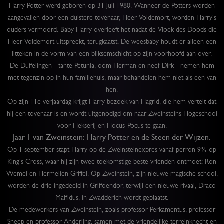
Harry Potter werd geboren op 31 juli 1980. Wanneer de Potters worden
aangevallen door een duistere tovenaar, Heer Voldemort, worden Harry's
ouders vermoord. Baby Harry overleeft het nadat de Vloek des Doods die
Heer Voldemort uitspreekt, terugkaatst. De weesbaby houdt er alleen een
litteken in de vorm van een bliksemschicht op zijn voorhoofd aan over.
De Duffelingen - tante Petunia, oom Herman en neef Dirk - nemen hem
met tegenzin op in hun familiehuis, maar behandelen hem niet als een van
hen.
Op zijn 11e verjaardag krijgt Harry bezoek van Hagrid, die hem vertelt dat
hij een tovenaar is en wordt uitgenodigd om naar Zweinsteins Hogeschool
voor Hekserij en Hocus-Pocus te gaan.
Jaar 1 van Zweinstein: Harry Potter en de Steen der Wijzen.
Op 1 september stapt Harry op de Zweinsteinexpres vanaf perron 9¾ op
King's Cross, waar hij zijn twee toekomstige beste vrienden ontmoet: Ron
Wemel en Hermelien Griffel. Op Zweinstein, zijn nieuwe magische school,
worden de drie ingedeeld in Griffoendor, terwijl een nieuwe rivaal, Draco
Malfidus, in Zwadderich wordt geplaatst.
De medewerkers van Zweinstein, zoals professor Perkamentus, professor
Sneep en professor Anderling, samen met de vriendelijke terreinknecht en