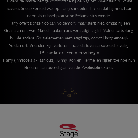
Tijdens de laatste heftige confrontatie bij de Slag om Zweinstein blijkt dat
Severus Sneep verliefd was op Harry's moeder, Lily, en dat hij sinds haar
dood als dubbelspion voor Perkamentus werkte.
Harry offert zichzelf op aan Voldemort, maar sterft niet, omdat hij een
Gruzielement was. Marcel Lubbermans vernietigt Nagini, Voldemorts slang.
Nu de andere Gruzielementen vernietigd zijn, doodt Harry eindelijk
Voldemort. Vrienden zijn verloren, maar de tovenaarswereld is veilig.
19 jaar later: Een nieuw begin
Harry (inmiddels 37 jaar oud), Ginny, Ron en Hermelien kijken toe hoe hun
kinderen aan boord gaan van de Zweinstein expres.