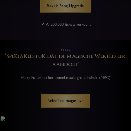
Vervloekte
Bekijk Rang Upgrade
Kind
Al 200.000 tickets verkocht
⭐⭐⭐⭐⭐
"Spektakelstuk dat de magische wereld eer
aandoet"
Harry Potter op het toneel maakt grote indruk. (NRC)
Beleef de magie live