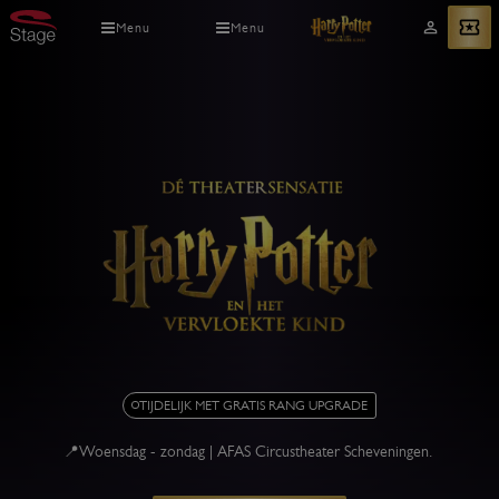
Overslaan
Menu
Menu
Mijn
Bekijk tickets
en
account
naar
de
inhoud
gaan
Harry
TIJDELIJK MET GRATIS RANG UPGRADE
Potter
en
📍Woensdag - zondag | AFAS Circustheater Scheveningen.
het