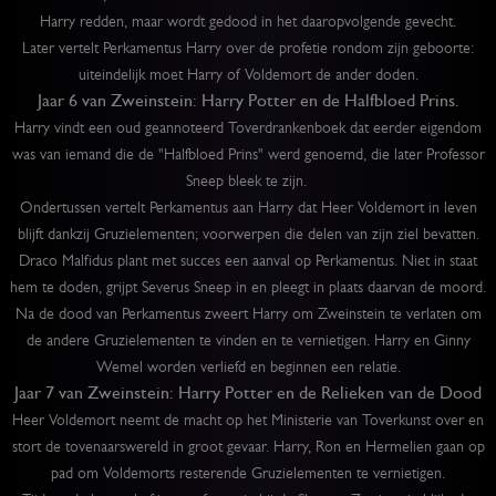
Harry redden, maar wordt gedood in het daaropvolgende gevecht.
Later vertelt Perkamentus Harry over de profetie rondom zijn geboorte:
uiteindelijk moet Harry of Voldemort de ander doden.
Jaar 6 van Zweinstein: Harry Potter en de Halfbloed Prins.
Harry vindt een oud geannoteerd Toverdrankenboek dat eerder eigendom
was van iemand die de "Halfbloed Prins" werd genoemd, die later Professor
Sneep bleek te zijn.
Ondertussen vertelt Perkamentus aan Harry dat Heer Voldemort in leven
blijft dankzij Gruzielementen; voorwerpen die delen van zijn ziel bevatten.
Draco Malfidus plant met succes een aanval op Perkamentus. Niet in staat
hem te doden, grijpt Severus Sneep in en pleegt in plaats daarvan de moord.
Na de dood van Perkamentus zweert Harry om Zweinstein te verlaten om
de andere Gruzielementen te vinden en te vernietigen. Harry en Ginny
Wemel worden verliefd en beginnen een relatie.
Jaar 7 van Zweinstein: Harry Potter en de Relieken van de Dood
Heer Voldemort neemt de macht op het Ministerie van Toverkunst over en
stort de tovenaarswereld in groot gevaar. Harry, Ron en Hermelien gaan op
pad om Voldemorts resterende Gruzielementen te vernietigen.