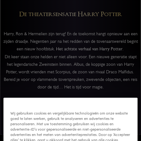
De theatersensatie Harry Potter
Harry, Ron & Hermelien zijn terug! En de toekomst hangt opnieuw aan een
zijden draadje. Negentien jaar na het redden van de tovenaarswereld begint
een nieuw hoofdstuk.
Het achtste verhaal
van Harry Potter
.
Dit keer staan onze helden er niet alleen voor. Een nieuwe generatie stapt
het legendarische Zweinstein binnen. Albus, de koppige zoon van Harry
Potter, wordt vrienden met Scorpius, de zoon van rivaal Draco Malfidus.
Bereid je voor op vlammende toverspreuken, zwevende objecten, een reis
door de tijd… Het is tijd voor magie.
Wij gebruiken cookies en vergelijkbare technologieën om onze website
Beleef de magie live
goed te laten werken, gebruik te analyseren en advertenties te
personaliseren. Met uw toestemming gebruiken wij cookies en
advertentie-ID’s voor gepersonaliseerde en niet-gepersonaliseerde
advertenties en het meten van advertentieprestaties. Door op ‘Accepteer
alles’ te klikken, gaat u akkoord met het gebruik van alle cookies,