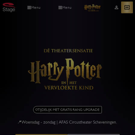
Overslaan
Menu
Menu
Mijn
Bekijk tickets
en
account
naar
de
inhoud
gaan
Harry
TIJDELIJK MET GRATIS RANG UPGRADE
Potter
en
📍Woensdag - zondag | AFAS Circustheater Scheveningen.
het