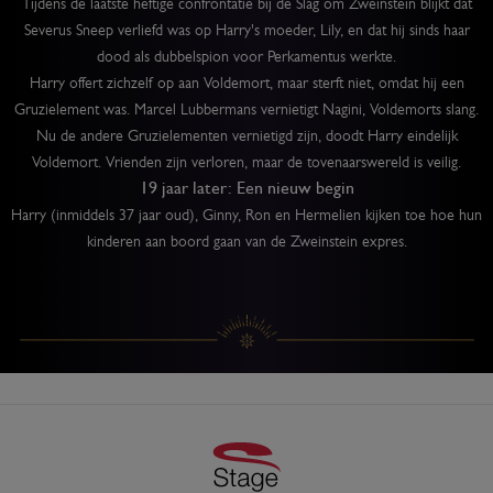
Tijdens de laatste heftige confrontatie bij de Slag om Zweinstein blijkt dat
Severus Sneep verliefd was op Harry's moeder, Lily, en dat hij sinds haar
dood als dubbelspion voor Perkamentus werkte.
Harry offert zichzelf op aan Voldemort, maar sterft niet, omdat hij een
Gruzielement was. Marcel Lubbermans vernietigt Nagini, Voldemorts slang.
Nu de andere Gruzielementen vernietigd zijn, doodt Harry eindelijk
Voldemort. Vrienden zijn verloren, maar de tovenaarswereld is veilig.
19 jaar later: Een nieuw begin
Harry (inmiddels 37 jaar oud), Ginny, Ron en Hermelien kijken toe hoe hun
kinderen aan boord gaan van de Zweinstein expres.