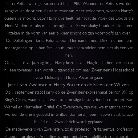
Harry Potter werd geboren op 31 juli 1980. Wanneer de Potters worden
aangevallen door een duistere tovenaar, Heer Voldemort, worden Harry's
ouders vermoord. Baby Harry overleeft het nadat de Vloek des Doods die
Heer Voldemort uitspreekt, terugkaatst. De weesbaby houdt er alleen een
litteken in de vorm van een bliksemschicht op zijn voorhoofd aan over.
De Duffelingen - tante Petunia, oom Herman en neef Dirk - nemen hem
met tegenzin op in hun familiehuis, maar behandelen hem niet als een van
hen.
Op zijn 11e verjaardag krijgt Harry bezoek van Hagrid, die hem vertelt dat
hij een tovenaar is en wordt uitgenodigd om naar Zweinsteins Hogeschool
voor Hekserij en Hocus-Pocus te gaan.
Jaar 1 van Zweinstein: Harry Potter en de Steen der Wijzen.
Op 1 september stapt Harry op de Zweinsteinexpres vanaf perron 9¾ op
King's Cross, waar hij zijn twee toekomstige beste vrienden ontmoet: Ron
Wemel en Hermelien Griffel. Op Zweinstein, zijn nieuwe magische school,
worden de drie ingedeeld in Griffoendor, terwijl een nieuwe rivaal, Draco
Malfidus, in Zwadderich wordt geplaatst.
De medewerkers van Zweinstein, zoals professor Perkamentus, professor
Sneep en professor Anderling, samen met de vriendelijke terreinknecht en