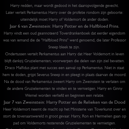
Harry redden, maar wordt gedood in het daaropvolgende gevecht.
Later vertelt Perkamentus Harry over de profetie rondom zijn geboorte:
uiteindelijk moet Harry of Voldemort de ander doden.
Jaar 6 van Zweinstein: Harry Potter en de Halfbloed Prins.
Harry vindt een oud geannoteerd Toverdrankenboek dat eerder eigendom
was van iemand die de "Halfbloed Prins" werd genoemd, die later Professor
Sneep bleek te zijn.
Ondertussen vertelt Perkamentus aan Harry dat Heer Voldemort in leven
blijft dankzij Gruzielementen; voorwerpen die delen van zijn ziel bevatten.
Draco Malfidus plant met succes een aanval op Perkamentus. Niet in staat
hem te doden, grijpt Severus Sneep in en pleegt in plaats daarvan de moord.
Na de dood van Perkamentus zweert Harry om Zweinstein te verlaten om
de andere Gruzielementen te vinden en te vernietigen. Harry en Ginny
Wemel worden verliefd en beginnen een relatie.
Jaar 7 van Zweinstein: Harry Potter en de Relieken van de Dood
Heer Voldemort neemt de macht op het Ministerie van Toverkunst over en
stort de tovenaarswereld in groot gevaar. Harry, Ron en Hermelien gaan op
pad om Voldemorts resterende Gruzielementen te vernietigen.