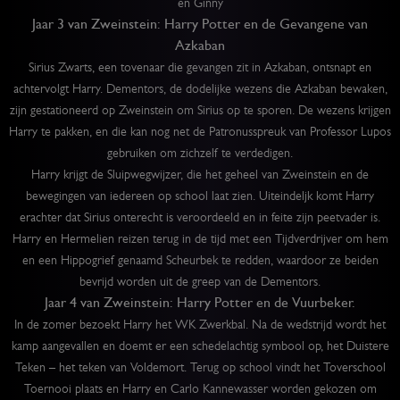
en Ginny
Jaar 3 van Zweinstein: Harry Potter en de Gevangene van
Azkaban
Sirius Zwarts, een tovenaar die gevangen zit in Azkaban, ontsnapt en
achtervolgt Harry. Dementors, de dodelijke wezens die Azkaban bewaken,
zijn gestationeerd op Zweinstein om Sirius op te sporen. De wezens krijgen
Harry te pakken, en die kan nog net de Patronusspreuk van Professor Lupos
gebruiken om zichzelf te verdedigen.
Harry krijgt de Sluipwegwijzer, die het geheel van Zweinstein en de
bewegingen van iedereen op school laat zien. Uiteindeljk komt Harry
erachter dat Sirius onterecht is veroordeeld en in feite zijn peetvader is.
Harry en Hermelien reizen terug in de tijd met een Tijdverdrijver om hem
en een Hippogrief genaamd Scheurbek te redden, waardoor ze beiden
bevrijd worden uit de greep van de Dementors.
Jaar 4 van Zweinstein: Harry Potter en de Vuurbeker.
In de zomer bezoekt Harry het WK Zwerkbal. Na de wedstrijd wordt het
kamp aangevallen en doemt er een schedelachtig symbool op, het Duistere
Teken – het teken van Voldemort. Terug op school vindt het Toverschool
Toernooi plaats en Harry en Carlo Kannewasser worden gekozen om