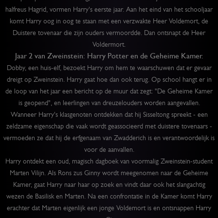
halfreus Hagrid, vormen Harry's eerste jaar. Aan het eind van het schooljaar
komt Harry oog in oog te staan met een verzwakte Heer Voldemort, de
Duistere tovenaar die zijn ouders vermoordde. Dan ontsnapt de Heer
Voldermort.
Jaar 2 van Zweinstein: Harry Potter en de Geheime Kamer.
Dobby, een huis-elf, bezoekt Harry om hem te waarschuwen dat er gevaar
dreigt op Zweinstein. Harry gaat hoe dan ook terug. Op school hangt er in
de loop van het jaar een bericht op de muur dat zegt: "De Geheime Kamer
is geopend", en leerlingen van dreuzelouders worden aangevallen.
Wanneer Harry's klasgenoten ontdekken dat hij Sisseltong spreekt - een
zeldzame eigenschap die vaak wordt geassocieerd met duistere tovenaars -
vermoeden ze dat hij de erfgenaam van Zwadderich is en verantwoordelijk is
voor de aanvallen.
Harry ontdekt een oud, magisch dagboek van voormalig Zweinstein-student
Marten Vilijn. Als Rons zus Ginny wordt meegenomen naar de Geheime
Kamer, gaat Harry naar haar op zoek en vindt daar ook het slangachtig
wezen de Basilisk en Marten. Na een confrontatie in de Kamer komt Harry
erachter dat Marten eigenlijk een jonge Voldemort is en ontsnappen Harry