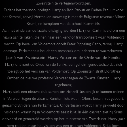
Zweinstein te vertegenwoordigen.
Tijdens het toernooi nodigen Harry en Ron Parvati en Padma Patil uit voor
het Kerstbal, terwijl Hermelien aanwezig is met de Bulgaarse tovenaar Viktor
Kruml, de kampioen van de school Klammfels.
Aan het einde van de laatste uitdaging worden Harry en Carl misleid om een
viavia aan te raken, die hen naar een kerkhof transporteert waar Voldemort
wacht. Op bevel van Voldemort doodt Peter Pippeling Carlo, terwijl Harry
ontsnapt. Perkamentus houdt een toespraak om iedereen te waarschuwen.
Jaar 5 van Zweinstein: Harry Potter en de Orde van de Feniks.
Harry ontmoet de Orde van de Feniks, een geheim genootschap dat zich
toelegt op het verslaan van Voldemort. Op Zweinstein straft Dorothea
Omber, de nieuwe professor Verweer tegen de Zwarte Kunsten, Harry
regelmatig.
Harry stelt een nieuwe club samen om zichzelf fatsoenlijk te kunnen trainen
in Verweer tegen de Zwarte Kunsten, iets wat in Obers lessen niet gebeurt,
genaamd Strijders van Perkamentus. Ondertussen wordt Harry gekweld door
visioenen waarin hij in Voldemorts geest kijkt. In één daarvan ziet hij Sirius
ontvoerd en gemarteld worden op het Ministerie van Toverkunst. Harry gaat
hem redden, maar het visioen was een truc van Voldemort. Sirius komt