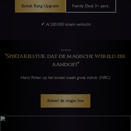
Vervloekte
Bekijk Rang Upgrade
Family Deal 3+ pers.
Kind
Al 200.000 tickets verkocht
⭐⭐⭐⭐⭐
"Spektakelstuk dat de magische wereld eer
aandoet"
Harry Potter op het toneel maakt grote indruk. (NRC)
Beleef de magie live