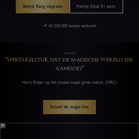
Vervloekte
Bekijk Rang Upgrade
Family Deal 3+ pers.
Kind
Al 200.000 tickets verkocht
⭐⭐⭐⭐⭐
"Spektakelstuk dat de magische wereld eer
aandoet"
Harry Potter op het toneel maakt grote indruk. (NRC)
Beleef de magie live