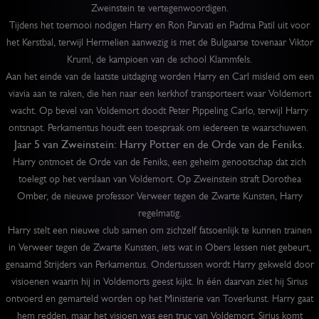
Zweinstein te vertegenwoordigen.
Tijdens het toernooi nodigen Harry en Ron Parvati en Padma Patil uit voor
het Kerstbal, terwijl Hermelien aanwezig is met de Bulgaarse tovenaar Viktor
Kruml, de kampioen van de school Klammfels.
Aan het einde van de laatste uitdaging worden Harry en Carl misleid om een
viavia aan te raken, die hen naar een kerkhof transporteert waar Voldemort
wacht. Op bevel van Voldemort doodt Peter Pippeling Carlo, terwijl Harry
ontsnapt. Perkamentus houdt een toespraak om iedereen te waarschuwen.
Jaar 5 van Zweinstein: Harry Potter en de Orde van de Feniks.
Harry ontmoet de Orde van de Feniks, een geheim genootschap dat zich
toelegt op het verslaan van Voldemort. Op Zweinstein straft Dorothea
Omber, de nieuwe professor Verweer tegen de Zwarte Kunsten, Harry
regelmatig.
Harry stelt een nieuwe club samen om zichzelf fatsoenlijk te kunnen trainen
in Verweer tegen de Zwarte Kunsten, iets wat in Obers lessen niet gebeurt,
genaamd Strijders van Perkamentus. Ondertussen wordt Harry gekweld door
visioenen waarin hij in Voldemorts geest kijkt. In één daarvan ziet hij Sirius
ontvoerd en gemarteld worden op het Ministerie van Toverkunst. Harry gaat
hem redden, maar het visioen was een truc van Voldemort. Sirius komt