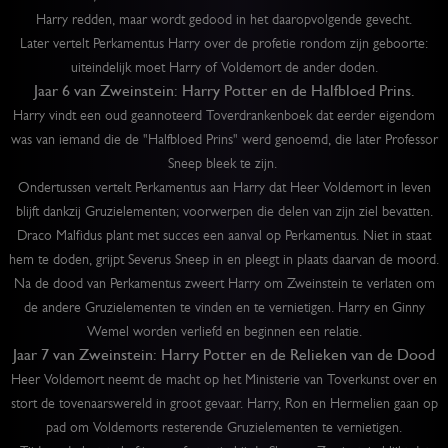
Harry redden, maar wordt gedood in het daaropvolgende gevecht.
Later vertelt Perkamentus Harry over de profetie rondom zijn geboorte:
uiteindelijk moet Harry of Voldemort de ander doden.
Jaar 6 van Zweinstein: Harry Potter en de Halfbloed Prins.
Harry vindt een oud geannoteerd Toverdrankenboek dat eerder eigendom
was van iemand die de "Halfbloed Prins" werd genoemd, die later Professor
Sneep bleek te zijn.
Ondertussen vertelt Perkamentus aan Harry dat Heer Voldemort in leven
blijft dankzij Gruzielementen; voorwerpen die delen van zijn ziel bevatten.
Draco Malfidus plant met succes een aanval op Perkamentus. Niet in staat
hem te doden, grijpt Severus Sneep in en pleegt in plaats daarvan de moord.
Na de dood van Perkamentus zweert Harry om Zweinstein te verlaten om
de andere Gruzielementen te vinden en te vernietigen. Harry en Ginny
Wemel worden verliefd en beginnen een relatie.
Jaar 7 van Zweinstein: Harry Potter en de Relieken van de Dood
Heer Voldemort neemt de macht op het Ministerie van Toverkunst over en
stort de tovenaarswereld in groot gevaar. Harry, Ron en Hermelien gaan op
pad om Voldemorts resterende Gruzielementen te vernietigen.