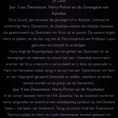
en Ginny
Jaar 3 van Zweinstein: Harry Potter en de Gevangene van
Azkaban
Sirius Zwarts, een tovenaar die gevangen zit in Azkaban, ontsnapt en
achtervolgt Harry. Dementors, de dodelijke wezens die Azkaban bewaken,
zijn gestationeerd op Zweinstein om Sirius op te sporen. De wezens krijgen
Harry te pakken, en die kan nog net de Patronusspreuk van Professor Lupos
gebruiken om zichzelf te verdedigen.
Harry krijgt de Sluipwegwijzer, die het geheel van Zweinstein en de
bewegingen van iedereen op school laat zien. Uiteindeljk komt Harry
erachter dat Sirius onterecht is veroordeeld en in feite zijn peetvader is.
Harry en Hermelien reizen terug in de tijd met een Tijdverdrijver om hem
en een Hippogrief genaamd Scheurbek te redden, waardoor ze beiden
bevrijd worden uit de greep van de Dementors.
Jaar 4 van Zweinstein: Harry Potter en de Vuurbeker.
In de zomer bezoekt Harry het WK Zwerkbal. Na de wedstrijd wordt het
kamp aangevallen en doemt er een schedelachtig symbool op, het Duistere
Teken – het teken van Voldemort. Terug op school vindt het Toverschool
Toernooi plaats en Harry en Carlo Kannewasser worden gekozen om