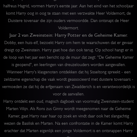
halfreus Hagrid, vormen Harry's eerste jaar. Aan het eind van het schooljaar
komt Harry oog in oog te staan met een verzwakte Heer Voldemort, de
Duistere tovenaar die zijn ouders vermoordde. Dan ontsnapt de Heer
Voldermort.
Jaar 2 van Zweinstein: Harry Potter en de Geheime Kamer.
Dobby, een huis-elf, bezoekt Harry om hem te waarschuwen dat er gevaar
dreigt op Zweinstein. Harry gaat hoe dan ook terug. Op school hangt er in
de loop van het jaar een bericht op de muur dat zegt: "De Geheime Kamer
is geopend", en leerlingen van dreuzelouders worden aangevallen.
Wanneer Harry's klasgenoten ontdekken dat hij Sisseltong spreekt - een
zeldzame eigenschap die vaak wordt geassocieerd met duistere tovenaars -
vermoeden ze dat hij de erfgenaam van Zwadderich is en verantwoordelijk is
voor de aanvallen.
Harry ontdekt een oud, magisch dagboek van voormalig Zweinstein-student
Marten Vilijn. Als Rons zus Ginny wordt meegenomen naar de Geheime
Kamer, gaat Harry naar haar op zoek en vindt daar ook het slangachtig
wezen de Basilisk en Marten. Na een confrontatie in de Kamer komt Harry
erachter dat Marten eigenlijk een jonge Voldemort is en ontsnappen Harry