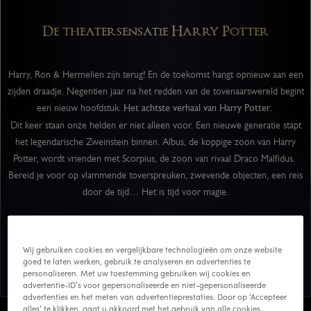
De theatersensatie Harry Potter
Harry, Ron & Hermelien zijn terug! En de toekomst hangt opnieuw aan een
zijden draadje. Negentien jaar na het redden van de tovenaarswereld begint
een nieuw hoofdstuk.
Het achtste verhaal
van Harry Potter
.
Dit keer staan onze helden er niet alleen voor. Een nieuwe generatie stapt
het legendarische Zweinstein binnen. Albus, de koppige zoon van Harry
Potter, wordt vrienden met Scorpius, de zoon van rivaal Draco Malfidus.
Bereid je voor op vlammende toverspreuken, zwevende objecten, een reis
door de tijd… Het is tijd voor magie.
Wij gebruiken cookies en vergelijkbare technologieën om onze website
Beleef de magie live
goed te laten werken, gebruik te analyseren en advertenties te
personaliseren. Met uw toestemming gebruiken wij cookies en
advertentie-ID’s voor gepersonaliseerde en niet-gepersonaliseerde
advertenties en het meten van advertentieprestaties. Door op ‘Accepteer
alles’ te klikken, gaat u akkoord met het gebruik van alle cookies,