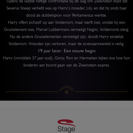
Tijdens de laatste heftige confrontatie bij de Slag om Zweinstein blijkt dat
Severus Sneep verliefd was op Harry's moeder, Lily, en dat hij sinds haar
dood als dubbelspion voor Perkamentus werkte.
Harry offert zichzelf op aan Voldemort, maar sterft niet, omdat hij een
Gruzielement was. Marcel Lubbermans vernietigt Nagini, Voldemorts slang.
Nu de andere Gruzielementen vernietigd zijn, doodt Harry eindelijk
Voldemort. Vrienden zijn verloren, maar de tovenaarswereld is veilig.
19 jaar later: Een nieuw begin
Harry (inmiddels 37 jaar oud), Ginny, Ron en Hermelien kijken toe hoe hun
kinderen aan boord gaan van de Zweinstein expres.