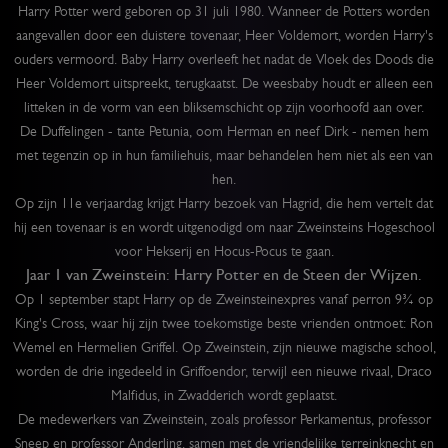
Harry Potter werd geboren op 31 juli 1980. Wanneer de Potters worden
aangevallen door een duistere tovenaar, Heer Voldemort, worden Harry's
ouders vermoord. Baby Harry overleeft het nadat de Vloek des Doods die
Heer Voldemort uitspreekt, terugkaatst. De weesbaby houdt er alleen een
litteken in de vorm van een bliksemschicht op zijn voorhoofd aan over.
De Duffelingen - tante Petunia, oom Herman en neef Dirk - nemen hem
met tegenzin op in hun familiehuis, maar behandelen hem niet als een van
hen.
Op zijn 11e verjaardag krijgt Harry bezoek van Hagrid, die hem vertelt dat
hij een tovenaar is en wordt uitgenodigd om naar Zweinsteins Hogeschool
voor Hekserij en Hocus-Pocus te gaan.
Jaar 1 van Zweinstein: Harry Potter en de Steen der Wijzen.
Op 1 september stapt Harry op de Zweinsteinexpres vanaf perron 9¾ op
King's Cross, waar hij zijn twee toekomstige beste vrienden ontmoet: Ron
Wemel en Hermelien Griffel. Op Zweinstein, zijn nieuwe magische school,
worden de drie ingedeeld in Griffoendor, terwijl een nieuwe rivaal, Draco
Malfidus, in Zwadderich wordt geplaatst.
De medewerkers van Zweinstein, zoals professor Perkamentus, professor
Sneep en professor Anderling, samen met de vriendelijke terreinknecht en