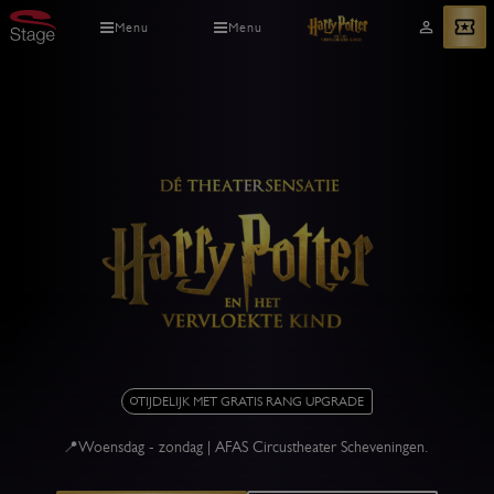
Overslaan
Menu
Menu
Mijn
Bekijk tickets
en
account
naar
de
inhoud
gaan
Harry
TIJDELIJK MET GRATIS RANG UPGRADE
Potter
en
📍Woensdag - zondag | AFAS Circustheater Scheveningen.
het