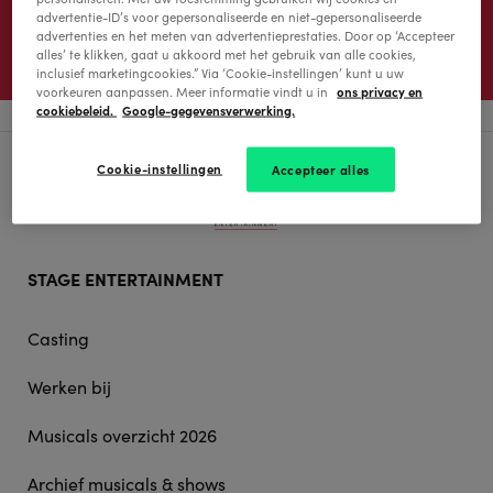
advertentie-ID’s voor gepersonaliseerde en niet-gepersonaliseerde
advertenties en het meten van advertentieprestaties. Door op ‘Accepteer
alles’ te klikken, gaat u akkoord met het gebruik van alle cookies,
inclusief marketingcookies.” Via ‘Cookie-instellingen’ kunt u uw
ons privacy en
voorkeuren aanpassen. Meer informatie vindt u in
cookiebeleid.
Google-gegevensverwerking.
Cookie-instellingen
Accepteer alles
Footer
STAGE ENTERTAINMENT
doormat
navigation
Casting
Werken bij
Musicals overzicht 2026
Archief musicals & shows