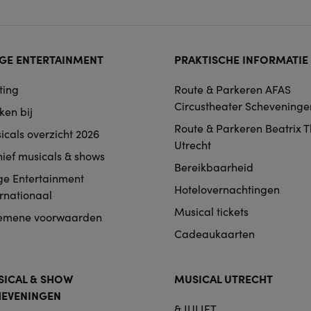
ter
GE ENTERTAINMENT
PRAKTISCHE INFORMATIE
rmat
ting
Route & Parkeren AFAS
igation
Circustheater Scheveninge
ken bij
Route & Parkeren Beatrix 
icals overzicht 2026
Utrecht
hief musicals & shows
Bereikbaarheid
ge Entertainment
Hotelovernachtingen
ernationaal
Musical tickets
emene voorwaarden
Cadeaukaarten
ICAL & SHOW
MUSICAL UTRECHT
HEVENINGEN
& JULIET