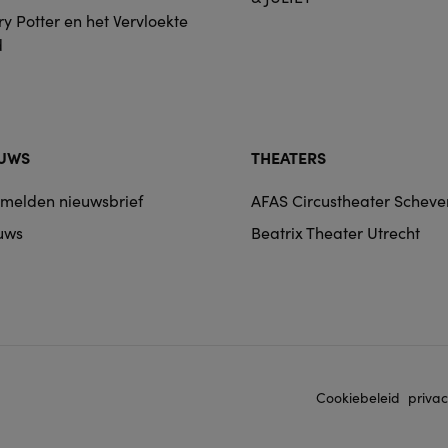
y Potter en het Vervloekte
d
EUWS
THEATERS
melden nieuwsbrief
AFAS Circustheater Schev
uws
Beatrix Theater Utrecht
Cookiebeleid
privac
Footer
navigation