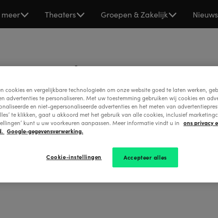
 meer
Theaters
Groepen & Zakelijk
Nieuw
 voorwaarden
en cookies en vergelijkbare technologieën om onze website goed te laten werken, geb
algemene voorwaarden, privacy statement, cookies en copyrig
en advertenties te personaliseren. Met uw toestemming gebruiken wij cookies en adve
onaliseerde en niet-gepersonaliseerde advertenties en het meten van advertentiepres
n Stage Entertainment Nederland
lles’ te klikken, gaat u akkoord met het gebruik van alle cookies, inclusief marketingc
ons privacy 
tellingen’ kunt u uw voorkeuren aanpassen. Meer informatie vindt u in
en Stage Entertainment Nederland Theaterarrangementen
d.
Google-gegevensverwerking.
n Stage Entertainment Zakelijk
 disclaimer
Cookie-instellingen
Accepteer alles