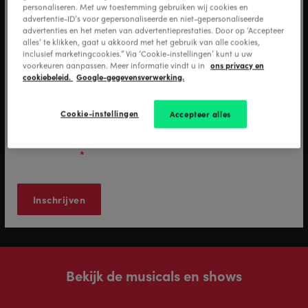
personaliseren. Met uw toestemming gebruiken wij cookies en
advertentie-ID’s voor gepersonaliseerde en niet-gepersonaliseerde
advertenties en het meten van advertentieprestaties. Door op ‘Accepteer
alles’ te klikken, gaat u akkoord met het gebruik van alle cookies,
inclusief marketingcookies.” Via ‘Cookie-instellingen’ kunt u uw
E-mail adres
*
ons privacy en
voorkeuren aanpassen. Meer informatie vindt u in
cookiebeleid.
Google-gegevensverwerking.
Cookie-instellingen
Accepteer alles
Ja, ik ontvang graag nieuws van Stage Entertainment en ik
ga akkoord met de verwerking van mijn
persoonsgegevens zoals beschreven in het
privacy
statement
.
*
Bekijk de musicals en shows