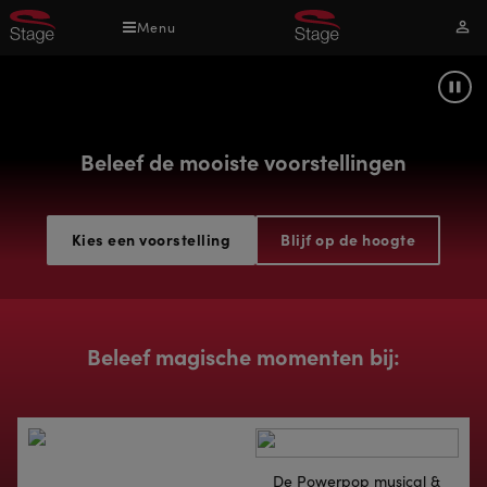
Overslaan
Menu
Mijn
en
acco
naar
de
Pau
inhoud
gaan
Beleef de mooiste voorstellingen
Kies een voorstelling
Blijf op de hoogte
Beleef magische momenten bij:
De Powerpop musical &