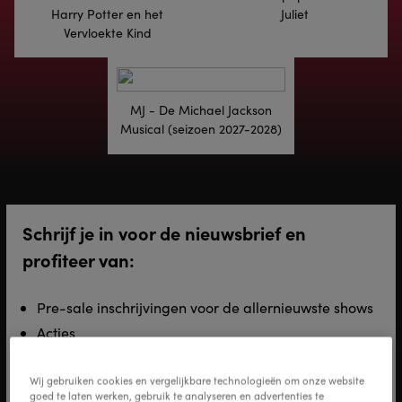
Harry Potter en het
Juliet
Vervloekte Kind
MJ - De Michael Jackson
Musical (seizoen 2027-2028)
Schrijf je in voor de nieuwsbrief en
profiteer van:
Pre-sale inschrijvingen voor de allernieuwste shows
Acties
Exclusieve backstage content
Wij gebruiken cookies en vergelijkbare technologieën om onze website
Voornaam
*
goed te laten werken, gebruik te analyseren en advertenties te