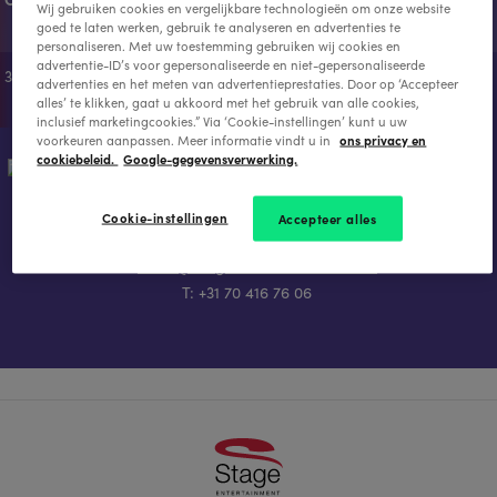
Wij gebruiken cookies en vergelijkbare technologieën om onze website
goed te laten werken, gebruik te analyseren en advertenties te
personaliseren. Met uw toestemming gebruiken wij cookies en
advertentie-ID’s voor gepersonaliseerde en niet-gepersonaliseerde
300 m²
Tot 450
BG
Ja
advertenties en het meten van advertentieprestaties. Door op ‘Accepteer
personen
alles’ te klikken, gaat u akkoord met het gebruik van alle cookies,
inclusief marketingcookies.” Via ‘Cookie-instellingen’ kunt u uw
ons privacy en
voorkeuren aanpassen. Meer informatie vindt u in
cookiebeleid.
Google-gegevensverwerking.
Heb je vragen? Wij staan voor je klaar
Cookie-instellingen
Accepteer alles
Backoffice AFAS Circustheater
E:
office@stage-entertainment.com
T: +31 70 416 76 06