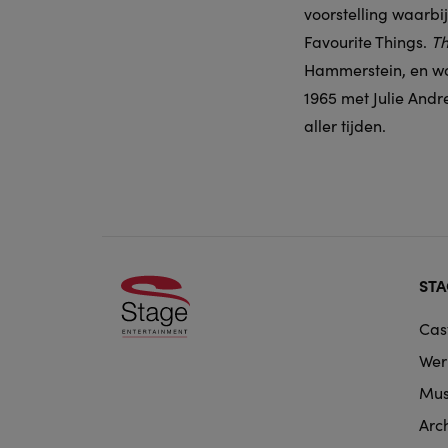
voorstelling waarb
Favourite Things.
Th
Hammerstein, en wor
1965 met Julie Andr
aller tijden.
Foo
STA
doo
Cas
nav
Wer
Mus
Arc