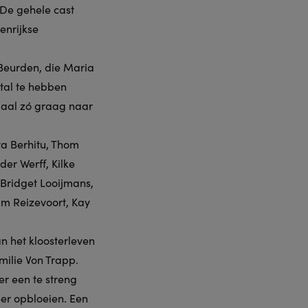
 De gehele cast
enrijkse
 Beurden, die Maria
stal te hebben
emaal zó graag naar
va Berhitu, Thom
er Werff, Kilke
Bridget Looijmans,
im Reizevoort, Kay
n het kloosterleven
milie Von Trapp.
er een te streng
eer opbloeien. Een