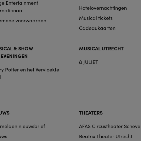
ge Entertainment
Hotelovernachtingen
ernationaal
Musical tickets
emene voorwaarden
Cadeaukaarten
ICAL & SHOW
MUSICAL UTRECHT
HEVENINGEN
& JULIET
y Potter en het Vervloekte
d
EUWS
THEATERS
melden nieuwsbrief
AFAS Circustheater Schev
uws
Beatrix Theater Utrecht