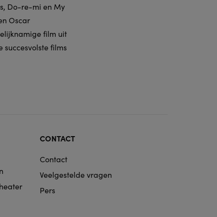
ss, Do-re-mi en My
 en Oscar
lijknamige film uit
 succesvolste films
CONTACT
Contact
n
Veelgestelde vragen
Theater
Pers