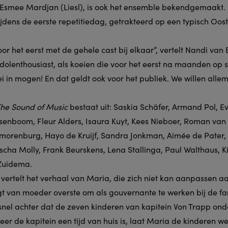
n Esmee Mardjan (Liesl), is ook het ensemble bekendgemaakt.
jdens de eerste repetitiedag, getrakteerd op een typisch Oost
or het eerst met de gehele cast bij elkaar”, vertelt Nandi van
s dolenthousiast, als koeien die voor het eerst na maanden op 
 in mogen! En dat geldt ook voor het publiek. We willen all
he Sound of Music
bestaat uit: Saskia Schäfer, Armand Pol, E
enboom, Fleur Alders, Isaura Kuyt, Kees Nieboer, Roman van d
Smorenburg, Hayo de Kruijf, Sandra Jonkman, Aimée de Pater, 
ascha Molly, Frank Beurskens, Lena Stallinga, Paul Walthaus, K
 Zuidema.
vertelt het verhaal van Maria, die zich niet kan aanpassen aa
gt van moeder overste om als gouvernante te werken bij de fa
snel achter dat de zeven kinderen van kapitein Von Trapp ond
er de kapitein een tijd van huis is, laat Maria de kinderen w