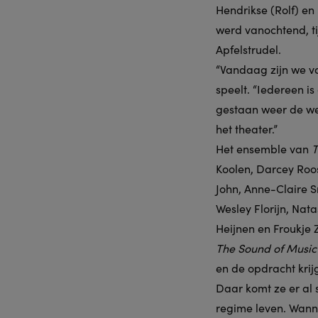
Hendrikse (Rolf) e
werd vanochtend, ti
Apfelstrudel.
“Vandaag zijn we vo
speelt. “Iedereen i
gestaan weer de wei
het theater.”
Het ensemble van
T
Koolen, Darcey Roos
John, Anne-Claire 
Wesley Florijn, Nat
Heijnen en Froukje
The Sound of Music
en de opdracht krij
Daar komt ze er al 
regime leven. Wanne