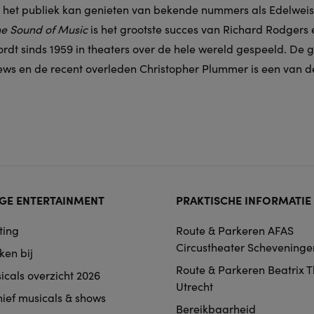
ij het publiek kan genieten van bekende nummers als Edelwei
e Sound of Music
is het grootste succes van Richard Rodgers
dt sinds 1959 in theaters over de hele wereld gespeeld. De ge
ews en de recent overleden Christopher Plummer is een van de
ter
GE ENTERTAINMENT
PRAKTISCHE INFORMATIE
rmat
ting
Route & Parkeren AFAS
igation
Circustheater Scheveninge
ken bij
Route & Parkeren Beatrix 
icals overzicht 2026
Utrecht
hief musicals & shows
Bereikbaarheid