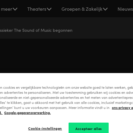
 meer
Theaters
Groepen & Zakelijk
Nieuw
lassieker The Sound of Music begonnen
es musicalklassieker The Sound
en cookies en vergelijkbare technologieën om onze website goed te laten werken, geb
begonnen
en advertenties te personaliseren. Met uw toestemming gebruiken wij cookies en adve
onaliseerde en niet-gepersonaliseerde advertenties en het meten van advertentiepres
lles’ te klikken, gaat u akkoord met het gebruik van alle cookies, inclusief marketingc
ons privacy 
tellingen’ kunt u uw voorkeuren aanpassen. Meer informatie vindt u in
d.
Google-gegevensverwerking.
mei 25, 2021, 15:00
By Stage Entertainment Nederland
Cookie-instellingen
Accepteer alles