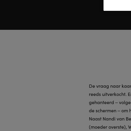
De vraag naar kaart
reeds uitverkocht. 
gehanteerd ‒ volgen
de schermen ‒ om het
Naast Nandi van Be
(moeder overste), W