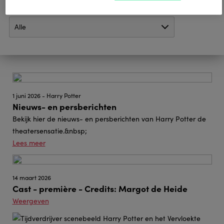
Medien
1 juni 2026 - Harry Potter
Nieuws- en persberichten
Bekijk hier de nieuws- en persberichten van Harry Potter de
theatersensatie.&nbsp;
Lees meer
14 maart 2026
Cast - première - Credits: Margot de Heide
Weergeven