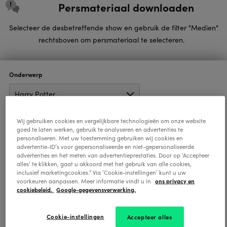
Slu
Persmateriaal downloaden
Selecteer de desbetreffende show en gebruik de filter "Medien"
rechtsboven om persmateriaal te selecteren.
Onderwerp
Wij gebruiken cookies en vergelijkbare technologieën om onze website
Plaats
goed te laten werken, gebruik te analyseren en advertenties te
personaliseren. Met uw toestemming gebruiken wij cookies en
advertentie-ID’s voor gepersonaliseerde en niet-gepersonaliseerde
advertenties en het meten van advertentieprestaties. Door op ‘Accepteer
alles’ te klikken, gaat u akkoord met het gebruik van alle cookies,
inclusief marketingcookies.” Via ‘Cookie-instellingen’ kunt u uw
ons privacy en
Jaar
voorkeuren aanpassen. Meer informatie vindt u in
cookiebeleid.
Google-gegevensverwerking.
Cookie-instellingen
Accepteer alles