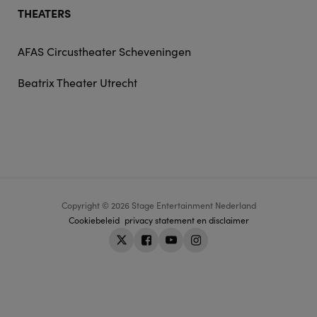
THEATERS
AFAS Circustheater Scheveningen
Beatrix Theater Utrecht
Copyright © 2026 Stage Entertainment Nederland
Footer
Cookiebeleid
privacy statement en disclaimer
navigation
Twitter
Facebook
Youtube
Instagram