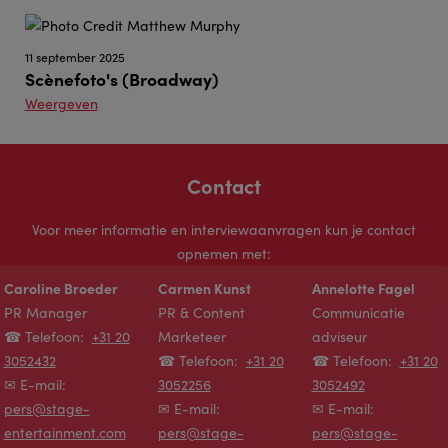
11 september 2025
Scènefoto's (Broadway)
Weergeven
Contact
Voor meer informatie en interviewaanvragen kun je contact
opnemen met:
Caroline Broeder
Carmen Kunst
Annelotte Fagel
PR Manager
PR & Content
Communicatie
☎ Telefoon:
+31 20
Marketeer
adviseur
3052432
☎ Telefoon:
+31 20
☎ Telefoon:
+31 20
✉ E-mail:
3052256
3052492
pers@stage-
✉ E-mail:
✉ E-mail:
entertainment.com
pers@stage-
pers@stage-