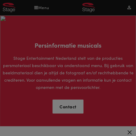
Overslaan
Menu
Mijn
en
acco
naar
de
inhoud
gaan
Persinformatie musicals
Stage Entertainment Nederland stelt van de producties
persmateriaal beschikbaar via onderstaand menu. Bij gebruik van
beeldmateriaal dien je altijd de fotograaf en/of rechthebbende te
crediteren. Voor aanvullende vragen en informatie kun je contact
opnemen met de persvoorlichter.
Contact