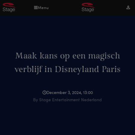
Overslaan
Menu
Mijn
en
acco
naar
de
inhoud
gaan
Maak kans op een magisch
verblijf in Disneyland Paris
December 3, 2024, 13:00
By Stage Entertainment Nederland