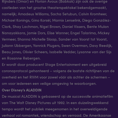
Rijnders (Omar) en Florian Avoux (Babkak) zijn ook de overige
castleden van het grootse theaterspektakel bekendgemaakt,
namelijk; Amadeus Williams, Sacha Setubun, Calvin Kromheer,
Michael Konings, Gino Korsèl, Marnix Lenselink, Diego González-
Clark, Shay Lachman, Nigel Brown, Daniel Vissers, Bente Mulan
Nanayakkara, Jamie Dors, Elise Wanner, Engel Talarima, Mickey
Vermeer, Shanna Michelle Slaap, Sander van Voorst tot Voorst,
Juliann Ubbergen, Yannick Plugers, Swen Overman, Davy Reedijk,
Beau Jones, Olivier Scheers, Isabelle Vedder, Lysanne van der Sijs
en Rosanne Rebergen.
Er wordt door producent Stage Entertainment een uitgebreid
coronaprotocol gehanteerd ‒ volgens de laatste richtlijnen van de
overheid en het RIVM voor zowel vóór als achter de schermen ‒
om voor iedereen een veilige omgeving te waarborgen.
Over Disney’s ALADDIN
De musical ALADDIN is gebaseerd op de succesvolle animatiefilm
van The Walt Disney Pictures uit 1992. In een duizelingwekkend
tempo wordt het publiek meegenomen in het overweldigende
verhaal vol romantiek, vriendschap en verraad. De Amerikaanse