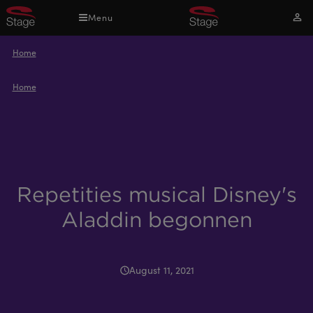
Overslaan
Menu
Mijn
en
acco
naar
Kruimelpad
Home
de
inhoud
Kruimelpad
Home
gaan
Repetities musical Disney's
Aladdin begonnen
August 11, 2021