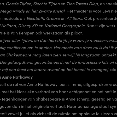
en
,
Goede Tijden, Slechte Tijden
en
Tien Torens Diep
, en speeld
Mega Mindy en het Zwarte Kristal
. Het theater is voor Levi n
in musicals als
Elisabeth, Grease
en
All Stars.
Ook presenteerde
f Holland
,
Disney XD
en
National Geographic
. Naast zijn werk 
rie is Van Kempen ook werkzaam als piloot.
jver aller tijden, en dan herschrijft je vrouw je meesterwerk…
tig conflict op om te spelen. Het mooie aan deze rol is dat ik 
n Shakespeare mag laten zien, terwijl hij langzaam ontdekt 
. Die gelaagdheid, gecombineerd met de fantastische hits uit d
 mij een feest om iedere avond op het toneel te brengen
,” al
ls Anne Hathaway
eelt de rol van Anne Hathaway: een slimme, uitgesproken vro
met het klassieke verhaal van haar echtgenoot en het heft i
e tegenhanger van Shakespeare is Anne scherp, geestig en va
geven dan in het originele verhaal. Haar personage staat sy
t zowel Juliet als zichzelf de ruimte om opnieuw te kiezen v