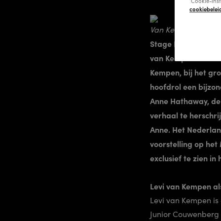
‘Cookie-ins
cookiebelei
Van Kempen combine
Stage Entertainmen
van Kempen de rol 
Kempen, bij het gr
hoofdrol een bijzon
Anne Hathaway, de e
verhaal te herschr
Anne. Het Nederland
voorstelling op he
exclusief te zien in
Levi van Kempen a
Levi van Kempen is a
Junior Couwenberg 