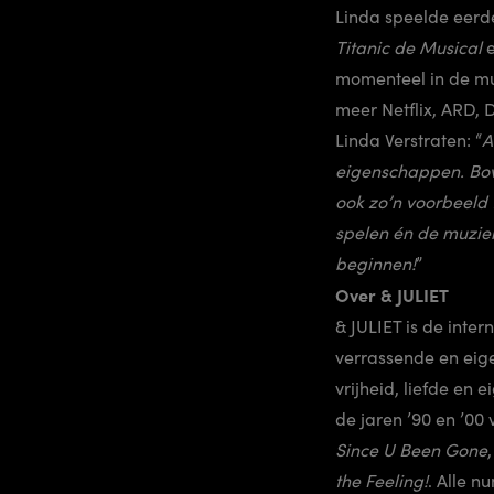
Linda speelde eerde
Titanic de Musical
momenteel in de m
meer Netflix, ARD, 
Linda Verstraten: “
A
eigenschappen. Bove
ook zo’n voorbeeld t
spelen én de muzie
beginnen!
”
Over & JULIET
& JULIET is de inter
verrassende en eigen
vrijheid, liefde en
de jaren ’90 en ’0
Since U Been Gone
the Feeling!
. Alle 