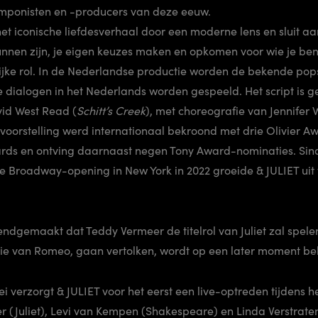
mponisten en -producers van deze eeuw.
het iconische liefdesverhaal door een moderne lens en sluit aa
kunnen zijn, je eigen keuzes maken en opkomen voor wie je ben
ijke rol. In de Nederlandse productie worden de bekende pops
e dialogen in het Nederlands worden gespeeld. Het script is 
d West Read (
Schitt’s Creek
), met choreografie van Jennifer
oorstelling werd internationaal bekroond met drie Olivier A
s en ontving daarnaast negen Tony Award-nominaties. Sind
e Broadway-opening in New York in 2022 groeide & JULIET uit 
ndgemaakt dat Teddy Vermeer de titelrol van Juliet zal spele
die van Romeo, gaan vertolken, wordt op een later moment 
verzorgt & JULIET voor het eerst een live-optreden tijdens 
r (Juliet), Levi van Kempen (Shakespeare) en Linda Verstrat