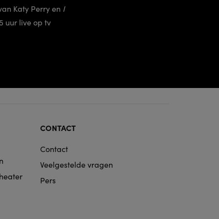
an Katy Perry en
I
uur live op tv
CONTACT
Contact
n
Veelgestelde vragen
Theater
Pers