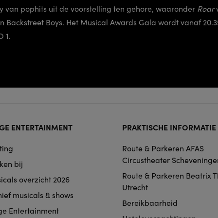
 van pophits uit de voorstelling ten gehore, waaronder
Roar
v
n Backstreet Boys. Het Musical Awards Gala wordt vanaf 20.35 
 1.
ter
GE ENTERTAINMENT
PRAKTISCHE INFORMATIE
rmat
ting
Route & Parkeren AFAS
igation
Circustheater Scheveninge
ken bij
Route & Parkeren Beatrix 
icals overzicht 2026
Utrecht
hief musicals & shows
Bereikbaarheid
ge Entertainment