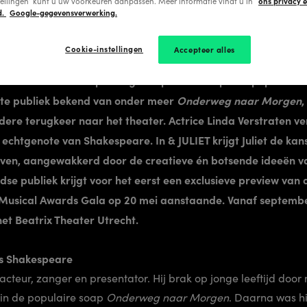
ons privacy 
tellingen’ kunt u uw voorkeuren aanpassen. Meer informatie vindt u in
d.
Google-gegevensverwerking.
ert pilotenbestaan met hoofdrol in musical
Cookie-instellingen
Accepteer alles
t Nederland maakt vandaag bekend dat acteur, zanger en p
van William Shakespeare gaat spelen in de powerpopmusical
ote publiek bekend van onder meer
Onderweg naar Morgen
,
dere terugkeer naar het theater. Actrice Linda Verstraten ver
chtgenote van Shakespeare. In & JULIET krijgt Juliet de kan
ijven, aangewakkerd door de creatieve én botsende ideeën 
se publiek krijgt voor het eerst een exclusieve preview van
t Musical Awards Gala op 20 mei aanstaande. Vanaf septembe
 het Beatrix Theater Utrecht.
ls Shakespeare
cteur, zanger en presentator. Hij brak op jonge leeftijd door m
in de populaire soap
Onderweg naar Morgen
. Daarna was hij