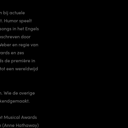
n bij actuele
t. Humor speelt
ongs in het Engels
geschreven door
 Weber en regie van
wards en zes
s de première in
tot een wereldwijd
n. Wie de overige
bekendgemaakt.
het Musical Awards
en (Anne Hathaway)