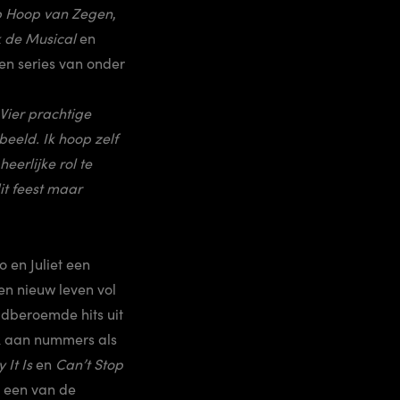
 Hoop van Zegen
,
 de Musical
en
 en series van onder
 Vier prachtige
eeld. Ik hoop zelf
eerlijke rol te
it feest maar
o en Juliet een
een nieuw leven vol
ldberoemde hits uit
nk aan nummers als
 It Is
en
Can’t Stop
, een van de