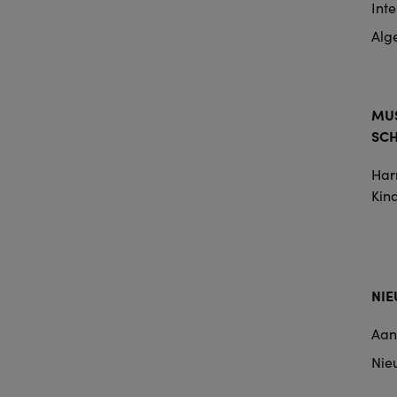
Int
Alg
MUS
SC
Harr
Kin
NI
Aan
Nie