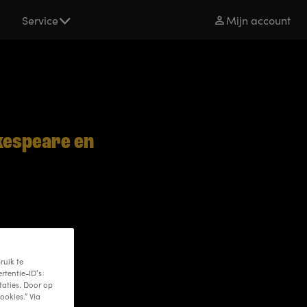
s
Service
Mijn account
kespeare en
ruik te
rtentie-ID’s
taties. Door op
ookies.” Via