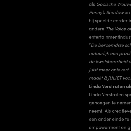
als
Gooische Vrouw
Penny’s Shadow
en
hij speelde eerder 
andere
The Voice o
entertainmentindust
“
De beroemdste schri
natuurlijk een prach
de kwetsbaarheid va
juist meer oplevert
maakt & JULIET voor
Linda Verstraten a
Linda Verstraten sp
genoegen te nemen 
neemt. Als creatiev
een ander einde te 
empowerment en geef