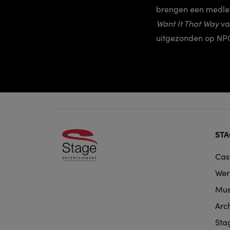
brengen een medley
Want It That Way
va
uitgezonden op NPO
Foo
STA
doo
Cas
nav
Wer
Mus
Arc
Sta