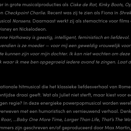
r in grote musicalproducties als
Ciske de Rat
,
Kinky Boots
,
Op
en
Checkpoint Charlie
. Recent was zij te zien als Fiona in
Shrek
usical
Nonsens
. Daarnaast werkt zij als stemactrice voor films
Disney en Nickelodeon.
nne Hathaway is geestig, intelligent, feministisch en liefdevol.
ndien is ze moeder — voor mij een geweldig vrouwelijk voorb
e kunnen zijn voor mijn dochter. Ik kan niet wachten om deze h
k waar ik mee ben opgegroeid iedere avond te zingen. Laat d
nationale hitmusical die het klassieke liefdesverhaal van Rome
tijdse draai geeft. Wat als Juliet niet sterft, maar kiest voor 
 eigen regie? In deze energieke powerpopmusical worden were
0 verweven met een humoristisch en vernieuwend verhaal. De
,
Roar
,
…Baby One More Time
,
Larger Than Life
,
That’s The Way
nummers zijn geschreven en/of geproduceerd door Max Martin