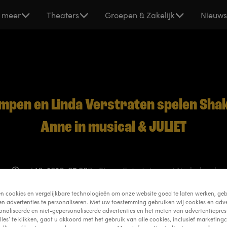
 meer
Theaters
Groepen & Zakelijk
Nieuw
empen en Linda Verstraten spelen Sha
Anne in musical & JULIET
mei 16, 2026, 07:00
By Stage Entertainment Nederland
en cookies en vergelijkbare technologieën om onze website goed te laten werken, geb
en advertenties te personaliseren. Met uw toestemming gebruiken wij cookies en adve
onaliseerde en niet-gepersonaliseerde advertenties en het meten van advertentiepres
lles’ te klikken, gaat u akkoord met het gebruik van alle cookies, inclusief marketingc