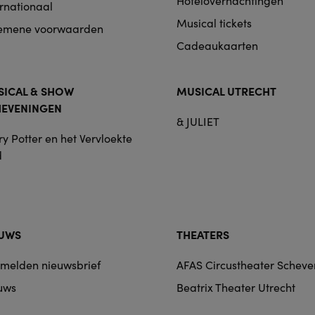
Hotelovernachtingen
ernationaal
Musical tickets
emene voorwaarden
Cadeaukaarten
ICAL & SHOW
MUSICAL UTRECHT
HEVENINGEN
& JULIET
y Potter en het Vervloekte
d
EUWS
THEATERS
melden nieuwsbrief
AFAS Circustheater Schev
uws
Beatrix Theater Utrecht