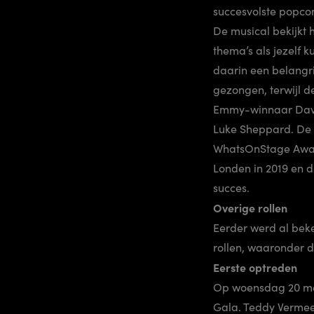
succesvolste popco
De musical bekijkt 
thema’s als jezelf 
daarin een belangr
gezongen, terwijl d
Emmy-winnaar Davi
Luke Sheppard. De v
WhatsOnStage Award
Londen in 2019 en d
succes.
Overige rollen
Eerder werd al beke
rollen, waaronder 
Eerste optreden
Op woensdag 20 mei 
Gala. Teddy Vermee