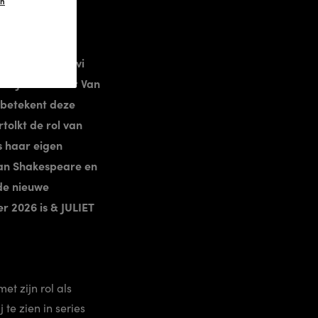
en
resentator Levi
 & JULIET. Voor Van
 betekent deze
tolkt de rol van
s haar eigen
van Shakespeare en
 de nieuwe
r 2026 is & JULIET
et zijn rol als
 te zien in series