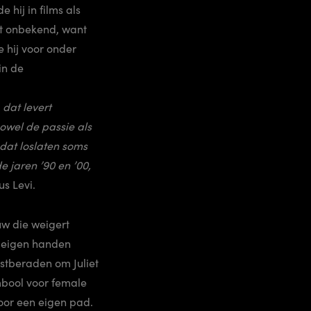
e hij in films als
iet onbekend, want
 hij voor onder
in de
 dat levert
zowel de passie als
dat loslaten soms
e jaren ’90 en ’00,
dus Levi.
uw die weigert
n eigen handen
stberaden om Juliet
mbool voor female
oor een eigen pad.