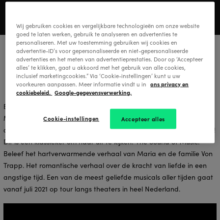
Wij gebruiken cookies en vergelijkbare technologieën om onze website
goed te laten werken, gebruik te analyseren en advertenties te
personaliseren. Met uw toestemming gebruiken wij cookies en
advertentie-ID’s voor gepersonaliseerde en niet-gepersonaliseerde
advertenties en het meten van advertentieprestaties. Door op ‘Accepteer
alles’ te klikken, gaat u akkoord met het gebruik van alle cookies,
inclusief marketingcookies.” Via ‘Cookie-instellingen’ kunt u uw
ons privacy en
voorkeuren aanpassen. Meer informatie vindt u in
cookiebeleid.
Google-gegevensverwerking.
Bekijk nu de video met de eerste scènebeelden van The Sound of
Music! Met een glimp van het prachtige decor, de tijdloze liedjes,
Cookie-instellingen
Accepteer alles
de von Trapp kinderen en natuurlijk het enthousiasme van de cast!
Dit is een klassieker om naar uit te kijken: The Sound of Music!
Beleef het hartverwarmende verhaal van Maria en de familie Von
Trapp. Het romantische verhaal over de kracht van liefde in een
angstige tijd. Een van de meest geliefde musicals aller tijden gaat
vanaf juli 2021 op tour langs theaters in heel Nederland.