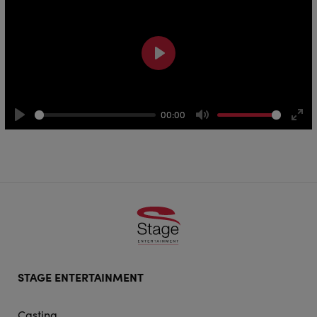
Play
00:00
Play
Mute
Ente
full
Footer
STAGE ENTERTAINMENT
doormat
navigation
Casting