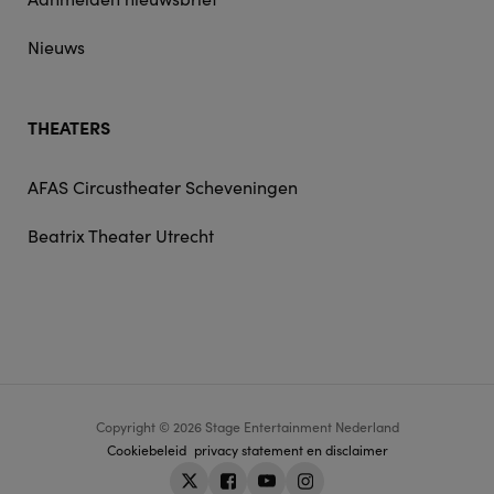
Nieuws
THEATERS
AFAS Circustheater Scheveningen
Beatrix Theater Utrecht
Copyright © 2026 Stage Entertainment Nederland
Footer
Cookiebeleid
privacy statement en disclaimer
navigation
Twitter
Facebook
Youtube
Instagram