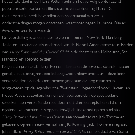
het achtste deel in de Harry Potter-reeks en het vervolg op de razend
populaire serie boeken en films over tovenaarsleerling Harry. De
theatersensatie heeft bovendien een recordaantal van zestig
onderscheidingen mogen ontvangen, waaronder negen Laurence Olivier
Awards en zes Tony Awards.
De voorstelling is onder meer te zien in Londen, New York, Hamburg,
Tokio en Providence, als onderdeel van de Noord-Amerikaanse tour. Eerder
was
Harry Potter and the Cursed Child
in de theaters van Melbourne, San
Francisco en Toronto te zien.
Negentien jaar nadat Harry, Ron en Hermelien de tovenaarswereld hebben
gered, zijn ze terug met een buitengewoon nieuw avontuur – deze keer
vergezeld door een dappere nieuwe generatie die nog maar net is
aangekomen op de legendarische Zweinstein Hogeschool voor Hekserij en
Hocus-Pocus. Bezoekers kunnen zich voorbereiden op spectaculaire
spreuken, een verbluffende race door de tijd en een epische strijd om
mysterieuze krachten te stoppen, terwijl de toekomst op het spel staat.
Harry Potter and the Cursed Child
is een toneelstuk van Jack Thorne en
gebaseerd op een nieuw verhaal van J.K. Rowling, Jack Thorne en regisseur
John Tiffany.
Harry Potter and the Cursed Child
is een productie van Sonia