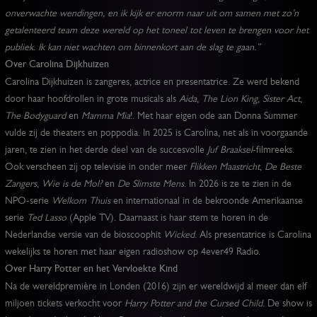
onverwachte wendingen, en ik kijk er enorm naar uit om samen met zo’n
getalenteerd team deze wereld op het toneel tot leven te brengen voor het
publiek. Ik kan niet wachten om binnenkort aan de slag te gaan.”
Over Carolina Dijkhuizen
Carolina Dijkhuizen is zangeres, actrice en presentatrice. Ze werd bekend
door haar hoofdrollen in grote musicals als
Aida
,
The Lion King
,
Sister Act
,
The Bodyguard
en
Mamma Mia
!. Met haar eigen ode aan Donna Summer
vulde zij de theaters en poppodia. In 2025 is Carolina, net als in voorgaande
jaren, te zien in het derde deel van de succesvolle
Juf Braaksel
-filmreeks.
Ook verscheen zij op televisie in onder meer
Flikken Maastricht
,
De Beste
Zangers
,
Wie is de Mol?
en
De Slimste Mens
. In 2026 is ze te zien in de
NPO-serie
Welkom Thuis
en internationaal in de bekroonde Amerikaanse
serie
Ted Lasso
(Apple TV). Daarnaast is haar stem te horen in de
Nederlandse versie van de bioscoophit
Wicked
. Als presentatrice is Carolina
wekelijks te horen met haar eigen radioshow op 4ever49 Radio.
Over Harry Potter en het Vervloekte Kind
Na de wereldpremière in Londen (2016) zijn er wereldwijd al meer dan elf
miljoen tickets verkocht voor
Harry Potter and the Cursed Child
. De show is