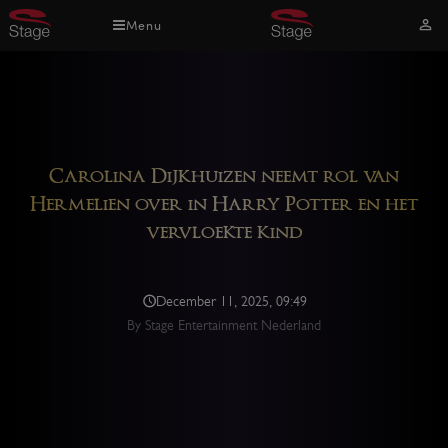
Overslaan
Menu
Mijn
en
acco
naar
de
inhoud
gaan
Carolina Dijkhuizen neemt rol van
Hermelien over in Harry Potter en het
vervloekte kind
December 11, 2025, 09:49
By Stage Entertainment Nederland