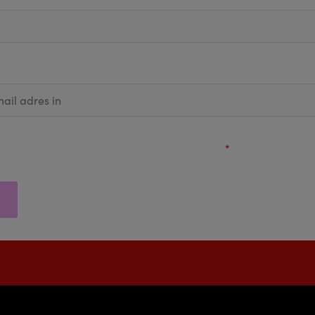
g graag nieuws van Stage Entertainment en ik ga akkoord met de ver
vens zoals beschreven in het
privacy statement
.
*