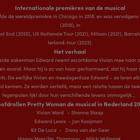
Internationale premières van de musical
de de wereldpremière in Chicago in 2018. en was vervolgens
(2018), in
t End (2020), US Nationale Tour (2021), Milaan (2021), Barcel
Ierland-tour (2023).
Het verhaal
harde zakenman Edward neemt escortdame Vivian mee naar zijn 
één avond. Maar hij is zo van haar gecharmeerd, dat hij haa
nts. De eerlijke Vivian en meedogenloze Edward – ze leren elka
 kennen. Ze worden verliefd, maar een relatie tussen de twee
tegenpolen lijkt door hun verschillende levens onmogelijk…
ofdrollen Pretty Woman de musical in Nederland 2
Vivian Ward - Shanna Slaap
Edward Lewis - Jan Kooijman
Kit De Luca - Dana van der Geer
Happy Man/Mr. Thompson - Mitch Wolterink