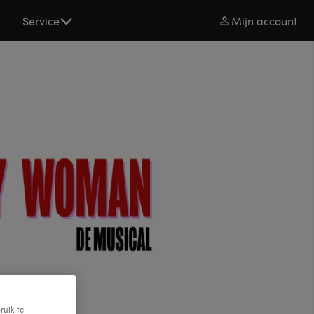
s
Service
Mijn account
s afgelopen.
ruik te