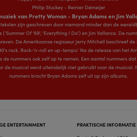
Philip Stuckey - Reinier Démeijer
muziek van Pretty Woman - Bryan Adams en Jim Vall
gteksten zijn geschreven door niemand minder dan de wer
('Summer Of '69', 'Everything I Do') en Jim Vallance. De nu
reven. De Amerikaanse regisseur Jerry Mitchell beschreef d
e 90's rock. Rock-'n-roll en up-tempo.' Na de release van het 
s de nummers ook zelf op te nemen. Een aantal nummers dat
r de musical werd uiteindelijk niet gebruikt voor de musical
nummers bracht Bryan Adams zelf uit op zijn albums.
ter
GE ENTERTAINMENT
PRAKTISCHE INFORMATIE
rmat