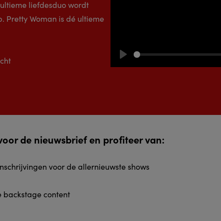
 ultieme liefdesduo wordt
. Pretty Woman is dé ultieme
cht
Play
n voor de nieuwsbrief en profiteer van:
inschrijvingen voor de allernieuwste shows
e backstage content