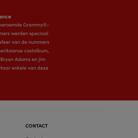
ance
eldberoemde Grammy®-
mmers werden speciaal
e sfeer van de nummers
Amerikaanse castalbum,
 Bryan Adams en Jim
. Maar enkele van deze
CONTACT