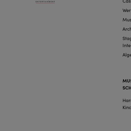
Cas
nav
Wer
Mus
Arc
Sta
Int
Alg
MUS
SC
Harr
Kin