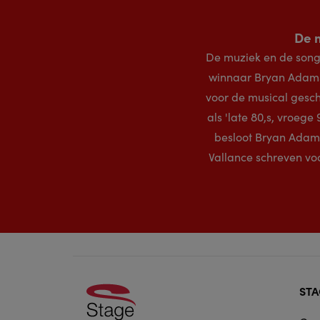
De 
De muziek en de son
winnaar Bryan Adams 
voor de musical gesch
als 'late 80,s, vroeg
besloot Bryan Adam
Vallance schreven voo
Foo
STA
doo