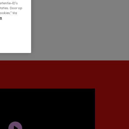
rtentie-ID’s
taties. Door op
ows
ookies.” Via
en