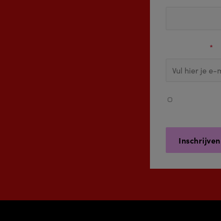
E-mail adres
*
Ja, ik ontvan
persoonsgege