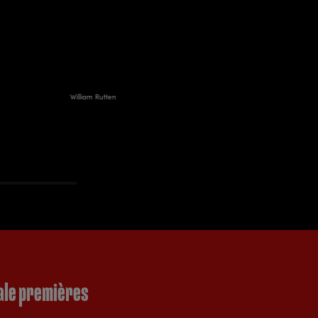
William Rutten
nale premières