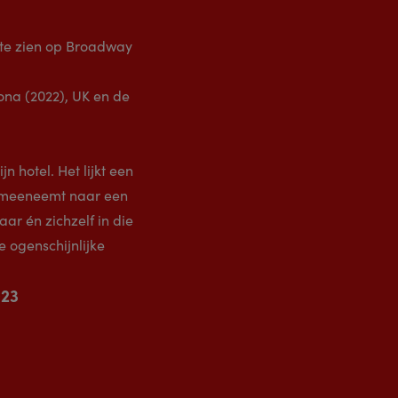
 te zien op Broadway
ona (2022), UK en de
hotel. Het lijkt een
r meeneemt naar een
ar én zichzelf in die
 ogenschijnlijke
023