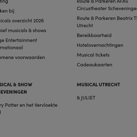
ting
Route & Parkeren AFAS
igation
Circustheater Scheveninge
ken bij
Route & Parkeren Beatrix 
icals overzicht 2026
Utrecht
hief musicals & shows
Bereikbaarheid
ge Entertainment
Hotelovernachtingen
ernationaal
Musical tickets
emene voorwaarden
Cadeaukaarten
ICAL & SHOW
MUSICAL UTRECHT
HEVENINGEN
& JULIET
y Potter en het Vervloekte
d