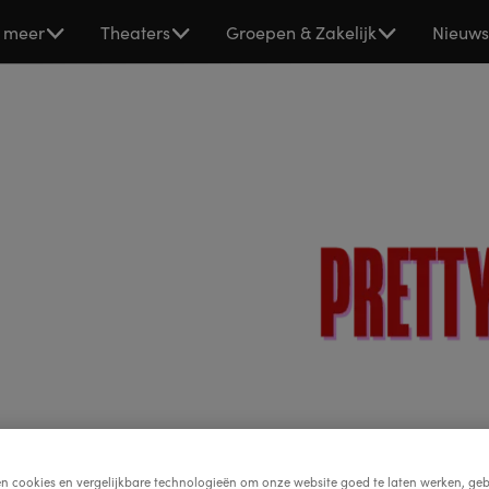
 meer
Theaters
Groepen & Zakelijk
Nieuw
Pretty
Pretty Woman is helaa
en cookies en vergelijkbare technologieën om onze website goed te laten werken, geb