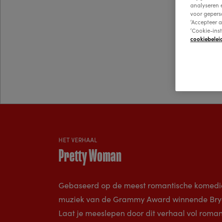
analyseren 
voor gepers
‘Accepteer a
‘Cookie-ins
cookiebelei
HET VERHAAL
Pretty Woman
Gebaseerd op de meest romantische komedie 
muziek van de Grammy Award winnende Brya
Laat je meeslepen door dit verhaal vol roman