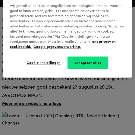
Wij gebruiken cookies en vergelijkbare technologieën om onze website
goed te laten werken, gebruik te analyseren en advertenties te
personaliseren. Met uw toestemming gebruiken wij cookies en
Kijk zondag 27 augustus om 20.25u. live mee naar DE
advertentie-ID’s voor gepersonaliseerde en niet-gepersonaliseerde
advertenties en het meten van advertentieprestaties. Door op ‘Accepteer
OPENING (voorheen de Uitmarkt) en bekijk als eerste het
alles’ te klikken, gaat u akkoord met het gebruik van alle cookies,
nieuwe musicalaanbod tijdens Musical Awards: The Kick-
inclusief marketingcookies.” Via ‘Cookie-instellingen’ kunt u uw
ons privacy en
voorkeuren aanpassen. Meer informatie vindt u in
off. Live vanuit Koninklijk Theater Carré. Het event dat
cookiebeleid.
Google-gegevensverwerking.
eerder bekend stond als de 'Musical-Sing-a-Long' is een
avondvullende show met live optredens uit de mooiste
Cookie-instellingen
Accepteer alles
musicals die al spelen, of nog van start moeten gaan. Het
ideale moment om alvast te kiezen welke musical jij in het
nieuwe seizoen gaat bezoeken! 27 augustus 20.25u.
AVROTROS NPO 1.
Meer info en video's na afloop