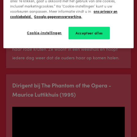
alles’ te klikken, gaat u akkoord met het gebruik van alle cookies,
inclusief marketingcookies.” Via ‘Cookie-instellingen’ kunt u uw
ons privacy en
voorkeuren aanpassen. Meer informatie vindt u in
cookiebeleid.
Google-gegevensverwerking.
Cookie-instellingen
Accepteer alles
Annie gaat over een 11-jarig meisje, herkenbaar aan
haar rode krullen. Ze woont in een weeshuis en hoopt
iedere dag weer dat de ouders haar op komen halen.
Dirigent bij The Phantom of the Opera -
Maurice Luttikhuis (1995)