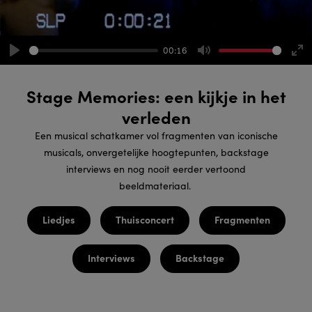
00:16
Play
Mute
Ent
ful
Stage Memories: een kijkje in het
verleden
Een musical schatkamer vol fragmenten van iconische
musicals, onvergetelijke hoogtepunten, backstage
interviews en nog nooit eerder vertoond
beeldmateriaal.
Liedjes
Thuisconcert
Fragmenten
Interviews
Backstage