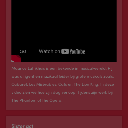
Maurice Luttikhuis is een bekende in musicalwereld. Hij
was dirigent en muzikaal leider bij grote musicals zoals:
Cabaret, Les Misérables, Cats en The Lion King. In deze
video zien we hoe zijn dag verloopt tijdens zijn werk bij
The Phantom of the Opera.
Sister act