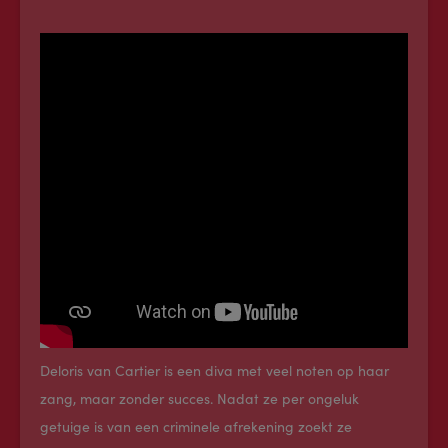
Deloris van Cartier is een diva met veel noten op haar
zang, maar zonder succes. Nadat ze per ongeluk
getuige is van een criminele afrekening zoekt ze