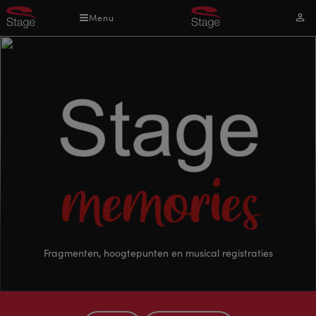
Overslaan
Menu
Mijn
en
acco
naar
de
inhoud
gaan
Stage
Fragmenten, hoogtepunten en musical registraties
memoires