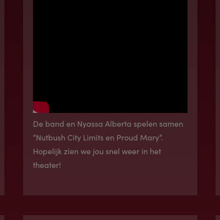
De band en Nyassa Alberta spelen samen
“Nutbush City Limits en Proud Mary”.
Hopelijk zien we jou snel weer in het
theater!