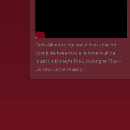
Gaia Aikman zingt vanuit huis speciaal
voor jullie twee mooie nummers uit de
musicals Disney's The Lion King en Tina -
De Tina Turner Musical.