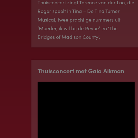
Thuisconcert zingt Terence van der Loo, die
Roger speelt in Tina – De Tina Turner
Musical, twee prachtige nummers uit
‘Moeder, ik wil bij de Revue’ en ‘The
Bridges of Madison County’.
Thuisconcert met Gaia Aikman