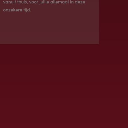
vanuit thuis, voor jullie allemaal in deze
onzekere tijd.