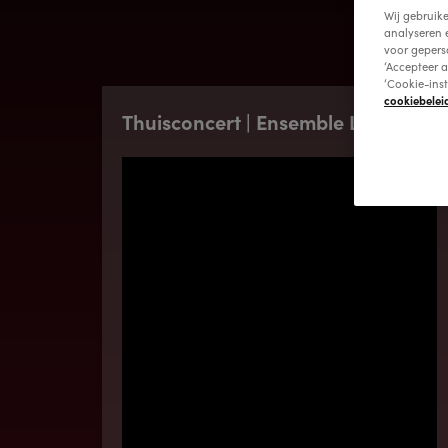
Wij gebruik
analyseren 
voor gepers
‘Accepteer a
‘Cookie-ins
cookiebelei
Thuisconcert | Ensemble Lazarus