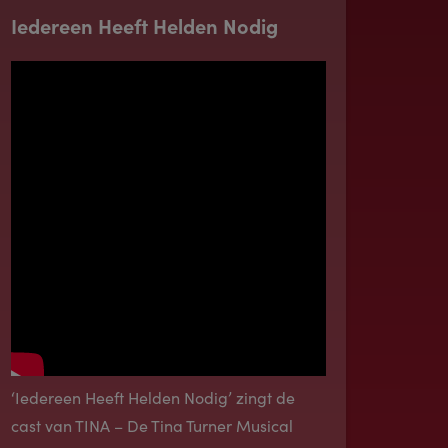
Iedereen Heeft Helden Nodig
‘Iedereen Heeft Helden Nodig’ zingt de
cast van TINA – De Tina Turner Musical