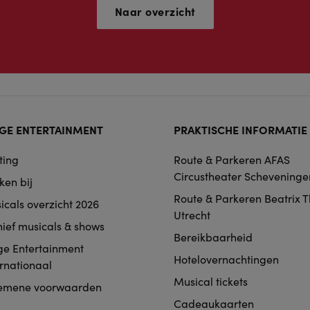
Naar overzicht
ter
GE ENTERTAINMENT
PRAKTISCHE INFORMATIE
rmat
ting
Route & Parkeren AFAS
igation
Circustheater Scheveninge
ken bij
Route & Parkeren Beatrix 
icals overzicht 2026
Utrecht
hief musicals & shows
Bereikbaarheid
ge Entertainment
Hotelovernachtingen
ernationaal
Musical tickets
emene voorwaarden
Cadeaukaarten