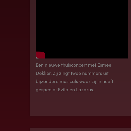
Een nieuwe thuisconcert met Esmée
Dekker. Zij zingt twee nummers uit
bijzondere musicals waar zij in heeft
gespeeld: Evita en Lazarus.