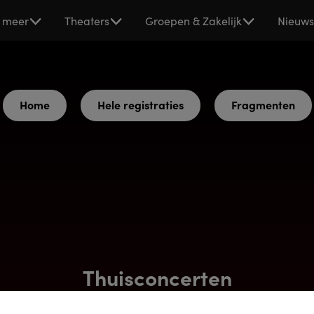
 meer
Theaters
Groepen & Zakelijk
Nieuw
Home
Hele registraties
Fragmenten
Thuisconcerten
s uit bekende musicals, in prachtige thuisconcerten door on