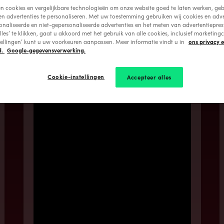
en cookies en vergelijkbare technologieën om onze website goed te laten werken, geb
en advertenties te personaliseren. Met uw toestemming gebruiken wij cookies en adve
onaliseerde en niet-gepersonaliseerde advertenties en het meten van advertentiepres
lles’ te klikken, gaat u akkoord met het gebruik van alle cookies, inclusief marketingc
ons privacy 
tellingen’ kunt u uw voorkeuren aanpassen. Meer informatie vindt u in
d.
Google-gegevensverwerking.
ANASTASIA Ensemble
Thuisconcert
Cookie-instellingen
Accepteer alles