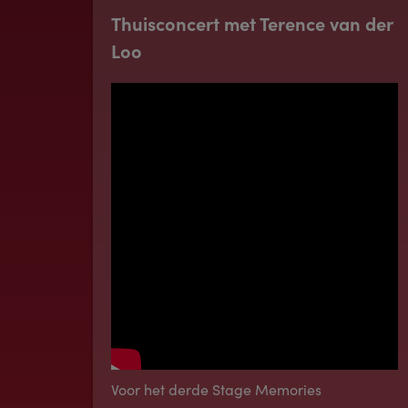
Thuisconcert met Terence van der
Loo
Voor het derde Stage Memories