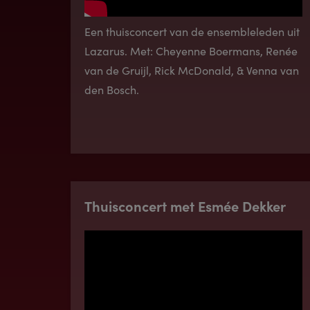
Een thuisconcert van de ensembleleden uit
Lazarus. Met: Cheyenne Boermans, Renée
van de Gruijl, Rick McDonald, & Venna van
den Bosch.
Thuisconcert met Esmée Dekker