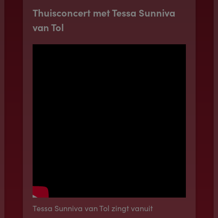
Thuisconcert met Tessa Sunniva
van Tol
Tessa Sunniva van Tol zingt vanuit