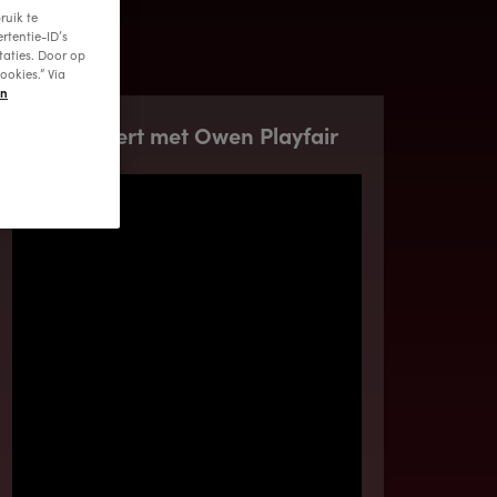
ruik te
rtentie-ID’s
taties. Door op
ookies.” Via
en
Thuisconcert met Owen Playfair