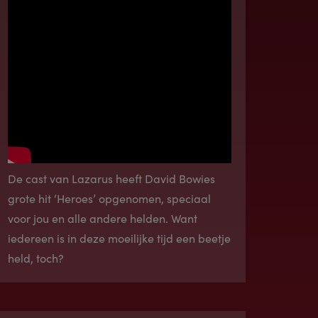
De cast van Lazarus heeft David Bowies
grote hit ‘Heroes’ opgenomen, speciaal
voor jou en alle andere helden. Want
iedereen is in deze moeilijke tijd een beetje
held, toch?