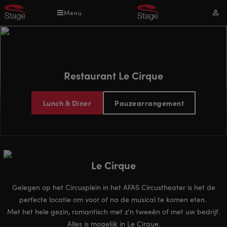
Overslaan
Menu
Mijn
en
acco
naar
de
inhoud
gaan
Restaurant Le Cirque
Lunch & Diner
Pauzearrangement
Le Cirque
Gelegen op het Circusplein in het AFAS Circustheater is het de
perfecte locatie om voor of na de musical te komen eten.
Met het hele gezin, romantisch met z'n tweeën of met uw bedrijf.
Alles is mogelijk in Le Cirque.