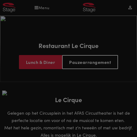
Overslaan
Menu
Mijn
en
acco
naar
de
inhoud
gaan
Restaurant Le Cirque
Lunch & Diner
Pauzearrangement
Le Cirque
Gelegen op het Circusplein in het AFAS Circustheater is het de
perfecte locatie om voor of na de musical te komen eten.
Met het hele gezin, romantisch met z'n tweeën of met uw bedrijf.
Alles is mogelijk in Le Cirque.