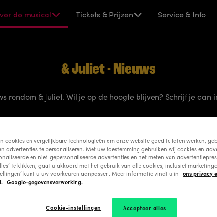
iet
ver de musical
Tickets & Prijzen
Service & Info
& Juliet - Nieuws
uws rondom & Juliet. Wil je op de hoogte blijven? Schrijf je dan 
Inschrijven
en cookies en vergelijkbare technologieën om onze website goed te laten werken, geb
en advertenties te personaliseren. Met uw toestemming gebruiken wij cookies en adve
onaliseerde en niet-gepersonaliseerde advertenties en het meten van advertentiepres
lles’ te klikken, gaat u akkoord met het gebruik van alle cookies, inclusief marketingc
ons privacy 
tellingen’ kunt u uw voorkeuren aanpassen. Meer informatie vindt u in
d.
Google-gegevensverwerking.
Cookie-instellingen
Accepteer alles
y maakt musicaldebuut in
Tristan van der Lingen is Romeo i