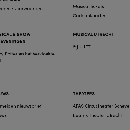
Musical tickets
emene voorwaarden
Cadeaukaarten
ICAL & SHOW
MUSICAL UTRECHT
HEVENINGEN
& JULIET
y Potter en het Vervloekte
d
EUWS
THEATERS
melden nieuwsbrief
AFAS Circustheater Schev
uws
Beatrix Theater Utrecht