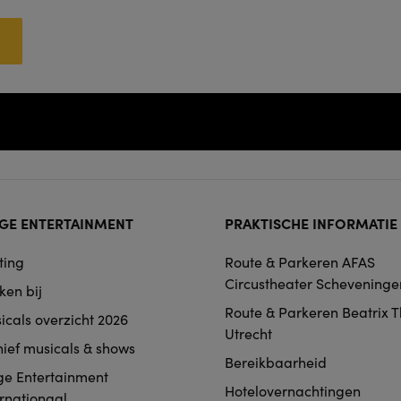
ter
GE ENTERTAINMENT
PRAKTISCHE INFORMATIE
rmat
ting
Route & Parkeren AFAS
igation
Circustheater Scheveninge
ken bij
Route & Parkeren Beatrix 
icals overzicht 2026
Utrecht
hief musicals & shows
Bereikbaarheid
ge Entertainment
Hotelovernachtingen
ernationaal