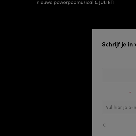
nieuwe powerpopmusical & JULIET!
Schrijf je i
Voornaam
E-mail adres
*
Ja, ik ontvan
persoonsgege