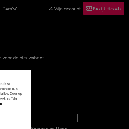
Pers
Mijn account
Bekijk tickets
in voor de nieuwsbrief.
ruik te
rtentie-ID’s
taties. Door op
ookies.” Via
en
n
Levi van Kempen en Linda