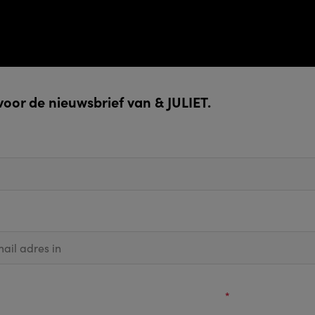
n voor de nieuwsbrief van & JULIET.
g graag nieuws van Stage Entertainment en ik ga akkoord met de ver
vens zoals beschreven in het
privacy statement
.
*