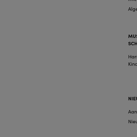
Alg
MUS
SC
Harr
Kin
NI
Aan
Nie