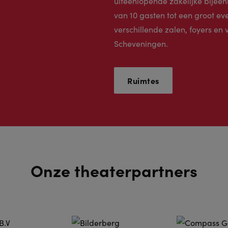
uiteenlopende zakelijke bijee
van 10 gasten tot een groot e
verschillende zalen, foyers en
Scheveningen.
Ruimtes
Onze theaterpartners