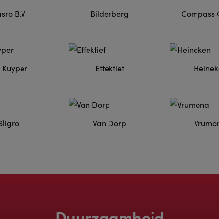
sro B.V
Bilderberg
Compass 
 Kuyper
Effektief
Heinek
Sligro
Van Dorp
Vrumo
Duurzaamheid