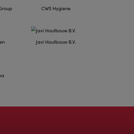
Group
CWS Hygiene
en
Javi Houtbouw B.V.
na