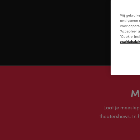
Wij gebruik
analyseren 
voor gepers
‘Accepteer a
‘Cookie-ins
cookiebelei
M
Laat je meeslep
theatershows. In 