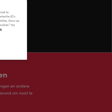
ruik te
rtentie-ID’s
taties. Door op
ookies.” Via
en
en
lingen en andere
 avond om nooit te