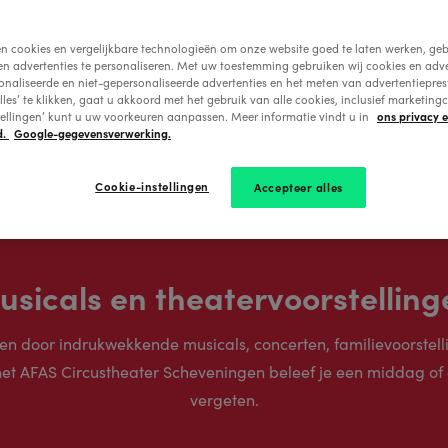
en cookies en vergelijkbare technologieën om onze website goed te laten werken, geb
en advertenties te personaliseren. Met uw toestemming gebruiken wij cookies en adve
onaliseerde en niet-gepersonaliseerde advertenties en het meten van advertentiepres
lles’ te klikken, gaat u akkoord met het gebruik van alle cookies, inclusief marketingc
ons privacy 
tellingen’ kunt u uw voorkeuren aanpassen. Meer informatie vindt u in
d.
Google-gegevensverwerking.
Cookie-instellingen
Accepteer alles
usicals en theatervoorstelling
en door indrukwekkende musicals, concerten, familievoorstel
het AFAS Circustheater Scheveningen beleef je een middag of
vergeten.