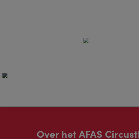
Het AFAS Circustheater Sch
jaar theatergeschiedenis.
Over het AFAS Circus