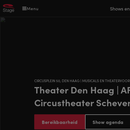
Overslaan
Main
Shows en
Menu
en
navigation
naar
de
inhoud
gaan
CIRCUSPLEIN 50, DEN HAAG | MUSICALS EN THEATERVOO
Theater Den Haag | A
Circustheater Scheve
Bereikbaarheid
Show agenda