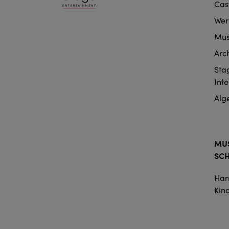
Cas
nav
Wer
Mus
Arc
Sta
Int
Alg
MUS
SC
Harr
Kin