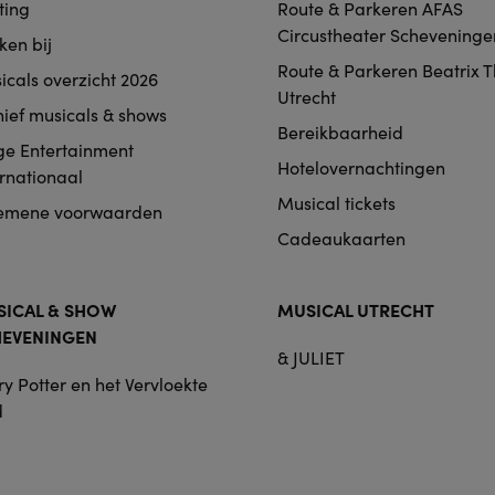
ting
Route & Parkeren AFAS
igation
Circustheater Scheveninge
ken bij
Route & Parkeren Beatrix 
icals overzicht 2026
Utrecht
hief musicals & shows
Bereikbaarheid
ge Entertainment
Hotelovernachtingen
ernationaal
Musical tickets
emene voorwaarden
Cadeaukaarten
ICAL & SHOW
MUSICAL UTRECHT
HEVENINGEN
& JULIET
y Potter en het Vervloekte
d