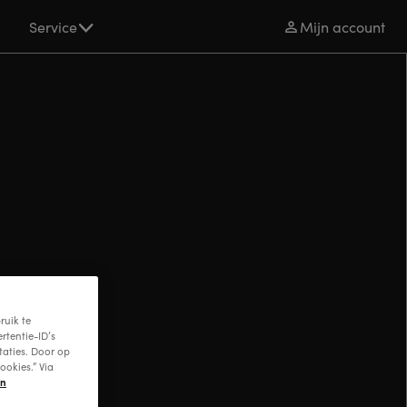
s
Service
Mijn account
ruik te
rtentie-ID’s
taties. Door op
ookies.” Via
en