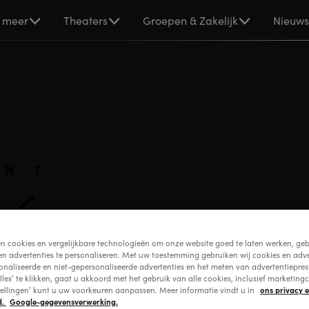
 meer
Theaters
Groepen & Zakelijk
Nieuw
en cookies en vergelijkbare technologieën om onze website goed te laten werken, geb
en advertenties te personaliseren. Met uw toestemming gebruiken wij cookies en adve
onaliseerde en niet-gepersonaliseerde advertenties en het meten van advertentiepres
lles’ te klikken, gaat u akkoord met het gebruik van alle cookies, inclusief marketingc
ons privacy 
tellingen’ kunt u uw voorkeuren aanpassen. Meer informatie vindt u in
d.
Google-gegevensverwerking.