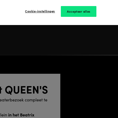
Cookie-instellingen
Accepteer alles
t QUEEN'S
heaterbezoek compleet te
in het Beatrix
lein