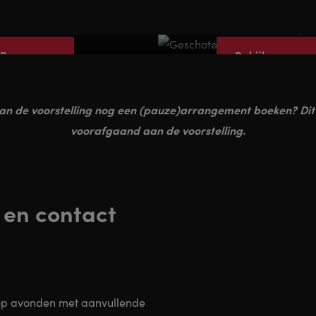
Menu & A La Carte
Pauze Arrange
Reserveer
Bekijk en rese
van de voorstelling nog een (pauze)arrangement boeken? Dit 
voorafgaand aan de voorstelling.
 en contact
p avonden met aanvullende