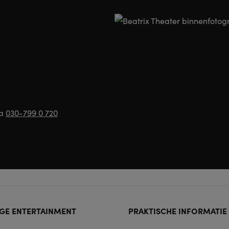
ia
030-799 0 720
ter
GE ENTERTAINMENT
PRAKTISCHE INFORMATIE
rmat