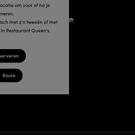
locatie om voor of na je
neren.
isch met z'n tweeën of met
k in Restaurant Queen's.
serveren
Route