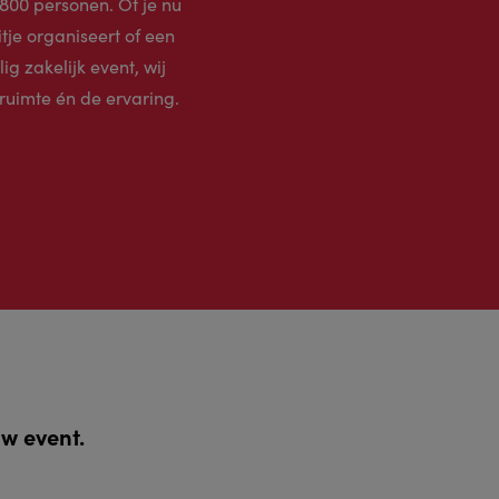
.800 personen. Of je nu
tje organiseert of een
ig zakelijk event, wij
uimte én de ervaring.
uw event.