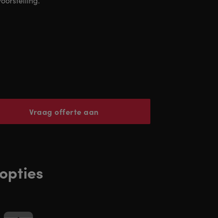
voorstelling.
Vraag offerte aan
opties