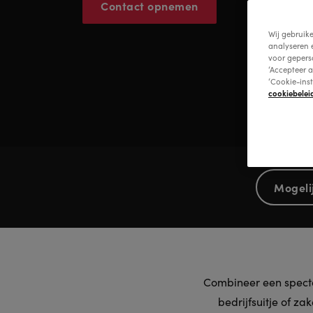
Contact opnemen
Wij gebruik
analyseren 
voor gepers
‘Accepteer a
‘Cookie-ins
cookiebelei
Mogeli
Combineer een spectac
bedrijfsuitje of z