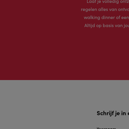
Laat je volledig ont
regelen alles van ontva
walking dinner of een
Altijd op basis van j
Schrijf je i
Voornaam