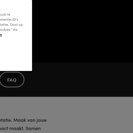
ruik te
rtentie-ID’s
taties. Door op
ookies.” Via
en
FAQ
entatie. Maak van jouw
impact maakt. Samen