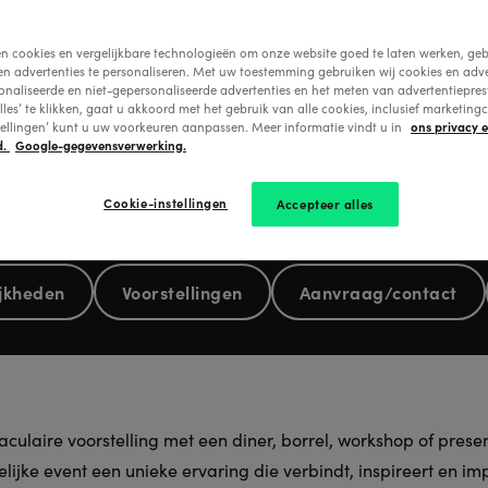
en cookies en vergelijkbare technologieën om onze website goed te laten werken, geb
en advertenties te personaliseren. Met uw toestemming gebruiken wij cookies en adve
onaliseerde en niet-gepersonaliseerde advertenties en het meten van advertentiepres
lles’ te klikken, gaat u akkoord met het gebruik van alle cookies, inclusief marketingc
ons privacy 
tellingen’ kunt u uw voorkeuren aanpassen. Meer informatie vindt u in
d.
Google-gegevensverwerking.
Cookie-instellingen
Accepteer alles
jkheden
Voorstellingen
Aanvraag/contact
ulaire voorstelling met een diner, borrel, workshop of pres
akelijke event een unieke ervaring die verbindt, inspireert en 