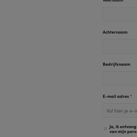
Achternaam
Bedrijfsnaam
E-mail adres
*
Ja, ik ontvan
van mijn per