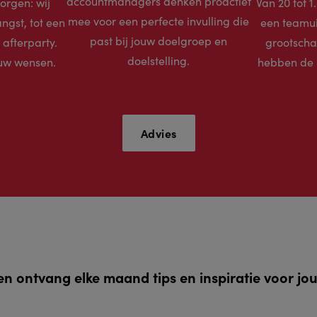
accountmanagers denken proactief
zorgen: wij
Van 20 tot 1
mee voor een perfecte invulling die
ngst, tot een
een teamui
past bij jouw doelgroep en
 afterparty.
grootschal
doelstelling.
ouw wensen.
hebben de r
Advies
n en ontvang elke maand tips en inspiratie voor jo