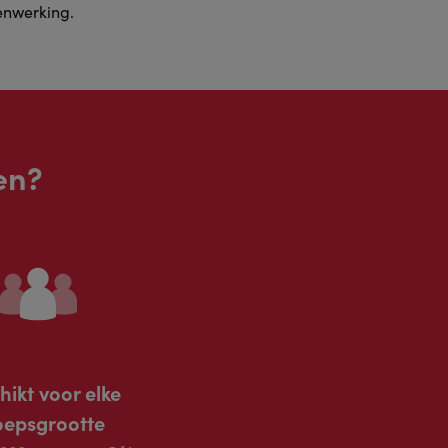
enwerking.
en?
hikt voor elke
oepsgrootte