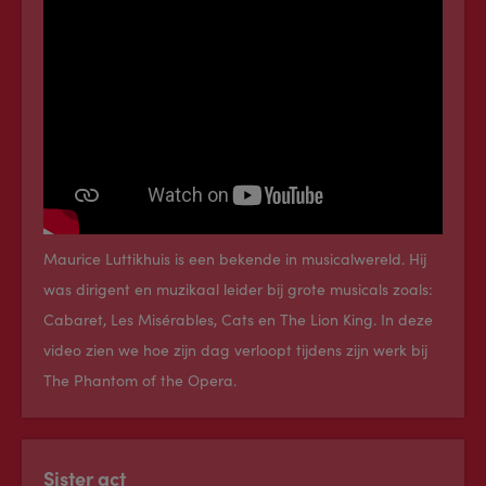
Maurice Luttikhuis is een bekende in musicalwereld. Hij
was dirigent en muzikaal leider bij grote musicals zoals:
Cabaret, Les Misérables, Cats en The Lion King. In deze
video zien we hoe zijn dag verloopt tijdens zijn werk bij
The Phantom of the Opera.
Sister act