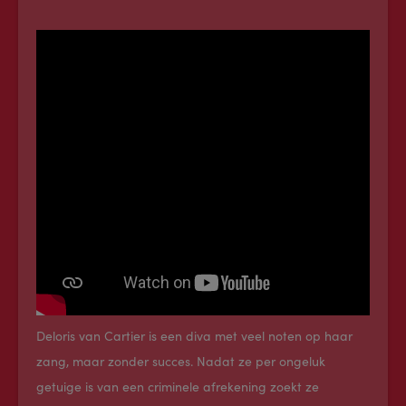
Deloris van Cartier is een diva met veel noten op haar
zang, maar zonder succes. Nadat ze per ongeluk
getuige is van een criminele afrekening zoekt ze