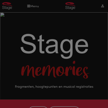
Overslaan
Menu
Mijn
en
acco
naar
de
inhoud
gaan
Stage
Fragmenten, hoogtepunten en musical registraties
memoires