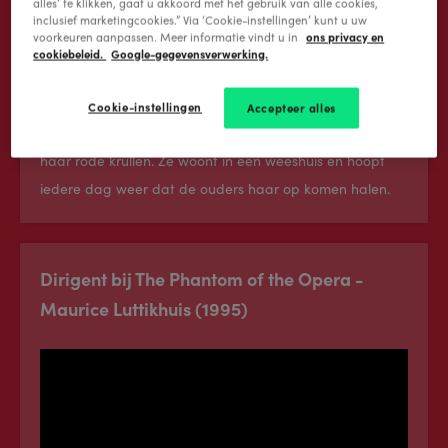
alles’ te klikken, gaat u akkoord met het gebruik van alle cookies,
inclusief marketingcookies.” Via ‘Cookie-instellingen’ kunt u uw
ons privacy en
voorkeuren aanpassen. Meer informatie vindt u in
cookiebeleid.
Google-gegevensverwerking.
Cookie-instellingen
Accepteer alles
Annie gaat over een 11-jarig meisje, herkenbaar aan
haar rode krullen. Ze woont in een weeshuis en hoopt
iedere dag weer dat de ouders haar op komen halen.
Dirigent bij The Phantom of the Opera -
Maurice Luttikhuis (1995)