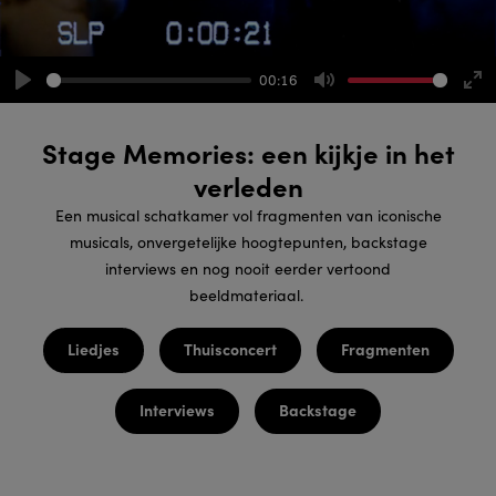
00:16
Play
Mute
Ent
ful
Stage Memories: een kijkje in het
verleden
Een musical schatkamer vol fragmenten van iconische
musicals, onvergetelijke hoogtepunten, backstage
interviews en nog nooit eerder vertoond
beeldmateriaal.
Liedjes
Thuisconcert
Fragmenten
Interviews
Backstage