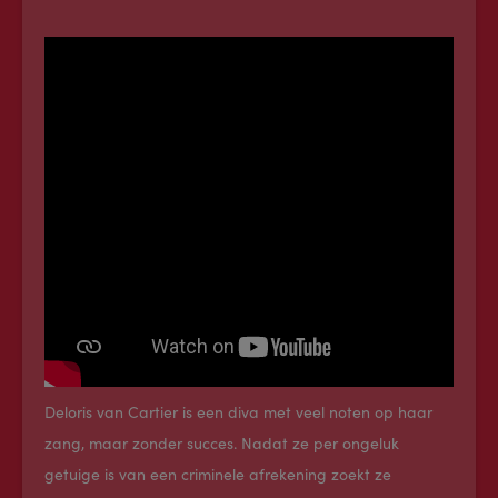
Deloris van Cartier is een diva met veel noten op haar
zang, maar zonder succes. Nadat ze per ongeluk
getuige is van een criminele afrekening zoekt ze