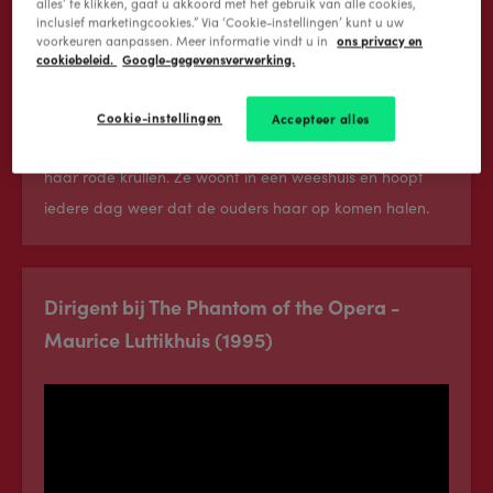
alles’ te klikken, gaat u akkoord met het gebruik van alle cookies,
inclusief marketingcookies.” Via ‘Cookie-instellingen’ kunt u uw
ons privacy en
voorkeuren aanpassen. Meer informatie vindt u in
cookiebeleid.
Google-gegevensverwerking.
Cookie-instellingen
Accepteer alles
Annie gaat over een 11-jarig meisje, herkenbaar aan
haar rode krullen. Ze woont in een weeshuis en hoopt
iedere dag weer dat de ouders haar op komen halen.
Dirigent bij The Phantom of the Opera -
Maurice Luttikhuis (1995)