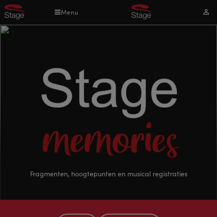
Overslaan
Menu
Mijn
en
acco
naar
de
inhoud
gaan
Stage
Fragmenten, hoogtepunten en musical registraties
memoires