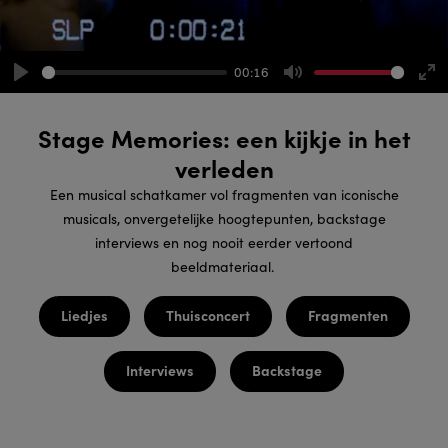
00:16
Play
Mute
Ent
ful
Stage Memories: een kijkje in het
verleden
Een musical schatkamer vol fragmenten van iconische
musicals, onvergetelijke hoogtepunten, backstage
interviews en nog nooit eerder vertoond
beeldmateriaal.
Liedjes
Thuisconcert
Fragmenten
Interviews
Backstage