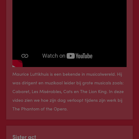
Maurice Luttikhuis is een bekende in musicalwereld. Hij
was dirigent en muzikaal leider bij grote musicals zoals:
Cabaret, Les Misérables, Cats en The Lion King. In deze
video zien we hoe zijn dag verloopt tijdens zijn werk bij
The Phantom of the Opera.
Sister act