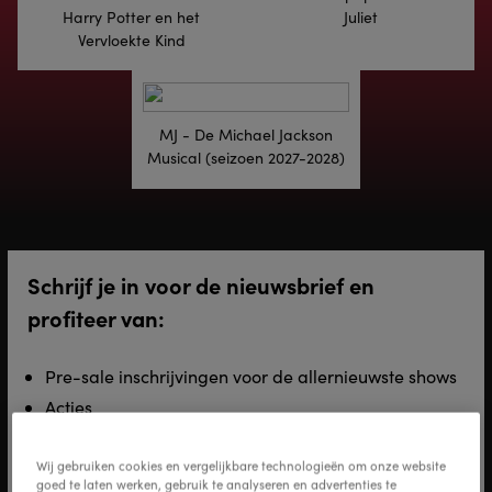
Harry Potter en het
Juliet
Vervloekte Kind
MJ - De Michael Jackson
Musical (seizoen 2027-2028)
Schrijf je in voor de nieuwsbrief en
profiteer van:
Pre-sale inschrijvingen voor de allernieuwste shows
Acties
Exclusieve backstage content
Wij gebruiken cookies en vergelijkbare technologieën om onze website
Voornaam
*
goed te laten werken, gebruik te analyseren en advertenties te