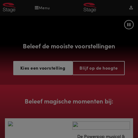
Overslaan
Menu
Mijn
en
acco
naar
de
Pau
inhoud
gaan
Beleef de mooiste voorstellingen
Kies een voorstelling
Blijf op de hoogte
Beleef magische momenten bij:
De Powerpop musical &