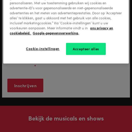
personaliseren. Met uw toestemming gebruiken wij cookies en
advertentie-ID’s voor gepersonaliseerde en niet-gepersonaliseerde
advertenties en het meten van advertentieprestaties. Door op ‘Accepteer
alles’ te klikken, gaat u akkoord met het gebruik van alle cookies,
inclusief marketingcookies.” Via ‘Cookie-instellingen’ kunt u uw
E-mail adres
*
ons privacy en
voorkeuren aanpassen. Meer informatie vindt u in
cookiebeleid.
Google-gegevensverwerking.
Cookie-instellingen
Accepteer alles
Ja, ik ontvang graag nieuws van Stage Entertainment en ik
ga akkoord met de verwerking van mijn
persoonsgegevens zoals beschreven in het
privacy
statement
.
*
Bekijk de musicals en shows