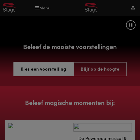
Overslaan
Menu
Mijn
en
acco
naar
de
Pau
inhoud
gaan
Beleef de mooiste voorstellingen
Kies een voorstelling
Blijf op de hoogte
Beleef magische momenten bij:
De Powerpop musical &