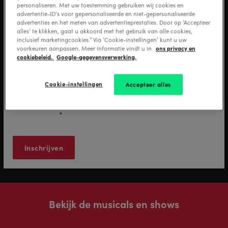
personaliseren. Met uw toestemming gebruiken wij cookies en
advertentie-ID’s voor gepersonaliseerde en niet-gepersonaliseerde
advertenties en het meten van advertentieprestaties. Door op ‘Accepteer
alles’ te klikken, gaat u akkoord met het gebruik van alle cookies,
inclusief marketingcookies.” Via ‘Cookie-instellingen’ kunt u uw
E-mail adres
*
ons privacy en
voorkeuren aanpassen. Meer informatie vindt u in
cookiebeleid.
Google-gegevensverwerking.
Cookie-instellingen
Accepteer alles
Ja, ik ontvang graag nieuws van Stage Entertainment en ik
ga akkoord met de verwerking van mijn
persoonsgegevens zoals beschreven in het
privacy
statement
.
*
Bekijk de musicals en shows