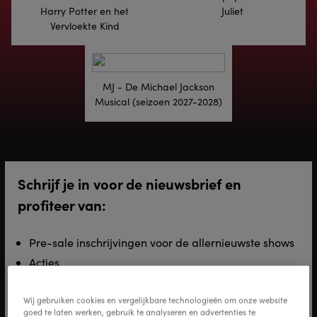
Harry Potter en het
Juliet
Vervloekte Kind
MJ - De Michael Jackson
Musical (seizoen 2027-2028)
Schrijf je in voor de nieuwsbrief en
profiteer van:
Pre-sale inschrijvingen voor de allernieuwste shows
Acties
Exclusieve backstage content
Wij gebruiken cookies en vergelijkbare technologieën om onze website
Voornaam
*
goed te laten werken, gebruik te analyseren en advertenties te